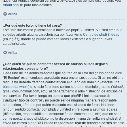
(Licencia Pública General) versión 2 (GPL-2.0) y es de libre distribución. Vea
About phpBB
para más detalles.
Arriba
¿Por qué este foro no tiene tal cosa?
Este foro fue escrito y licenciado a través de phpBB Limited. Si usted cree que
se debe añadir alguna característica por favor visite
Centro de phpBB Ideas
(en Inglés), donde se puede votar en ideas existentes o sugerir nuevas
características.
Arriba
¿Con quién se puede contactar acerca de abusos o usos ilegales
relacionados con este foro?
Cada uno de los administradores que figuran en la lista del grupo donde dice
“El Equipo” es un contacto apropiado para enviar sus quejas. Si así no obtiene
respuesta debería tratar de contactar con el dueño del dominio (efectúe una
búsqueda whois
) o, si este foro tiene correo sobre un dominio gratuito (Yahoo!,
gmail.com, hotmail.com, etc.), al departamento o administración de abusos de
ese servicio. Por favor, tenga en cuenta que phpBB Limited
carece de
cualquier tipo de control
y no puede ser de ninguna manera responsable
sobre cómo, dónde o por quién es usado este sistema de foros. No tiene
ningún sentido contactar con phpBB Limited en relación a asuntos legales
(difamación, responsabilidad, deformación de comentarios, etc.) que no sean
con respecto al sitio phpbb.com o la discreción misma del software phpBB. Si
envia un correo a phpBB Limited
respecto del uso de terceras partes
de este