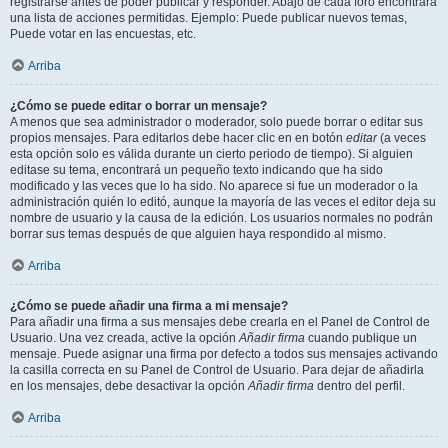
registrarse antes de poder publicar y responder. Abajo de cada foro encontrará
una lista de acciones permitidas. Ejemplo: Puede publicar nuevos temas,
Puede votar en las encuestas, etc.
Arriba
¿Cómo se puede editar o borrar un mensaje?
A menos que sea administrador o moderador, solo puede borrar o editar sus
propios mensajes. Para editarlos debe hacer clic en en botón
editar
(a veces
esta opción solo es válida durante un cierto periodo de tiempo). Si alguien
editase su tema, encontrará un pequeño texto indicando que ha sido
modificado y las veces que lo ha sido. No aparece si fue un moderador o la
administración quién lo editó, aunque la mayoría de las veces el editor deja su
nombre de usuario y la causa de la edición. Los usuarios normales no podrán
borrar sus temas después de que alguien haya respondido al mismo.
Arriba
¿Cómo se puede añadir una firma a mi mensaje?
Para añadir una firma a sus mensajes debe crearla en el Panel de Control de
Usuario. Una vez creada, active la opción
Añadir firma
cuando publique un
mensaje. Puede asignar una firma por defecto a todos sus mensajes activando
la casilla correcta en su Panel de Control de Usuario. Para dejar de añadirla
en los mensajes, debe desactivar la opción
Añadir firma
dentro del perfil.
Arriba