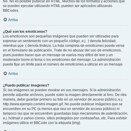
No. No es posible publicar en HTML. Muchos de los formatos y acciones que
se pueden ejecutar utilizando HTML pueden ser aplicados utilizando
BBCodes.
Arriba
¿Qué son los emoticonos?
Los emoticonos son pequeñas imágenes que pueden ser utilizadas para
expresar un sentimiento con un pequeño código, e.j. :) denota felicidad,
mientras que :( denota tristeza. La lista completa de emoticones puede verse
en el formulario de publicación. Trate de no abusar del uso de emoticonos,
pues pueden hacer que un mensaje se vuelva muy difícil de leer y un
moderador borre el tema o los emoticones del mensaje. La administración
puede fijar un límite para el número de emoticones a utilizar en un mensaje.
Arriba
¿Puedo publicar imagenes?
Sí, las imágenes se pueden mostrar en sus mensajes. Si la administración
permite adjuntar archivos, puede subir la imagen directamente al foro. De otra
manera, debe guardar primero su foto en un servidor de acceso público, e.j.
http://www.ejemplo.com/mi-imagen.gif. No puede publicar imágenes que se
encuentren en su PC (a menos que sea un servidor de acceso público) ni
tampoco las que se encuentren guardadas bajo mecanismos de autenticación,
e.j. hotmail o yahoo correo, sitios protegidos por contraseñas, etc. Para exhibir
imágenes utilice el BBCode con la etiqueta [img].