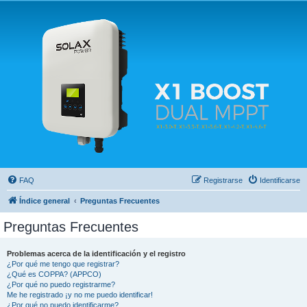
Solax FAQ
Lugar para intercambiar dudas sobre inversores solares Solax y temas relacionados.
FAQ
Registrarse
Identificarse
Índice general
Preguntas Frecuentes
Preguntas Frecuentes
Problemas acerca de la identificación y el registro
¿Por qué me tengo que registrar?
¿Qué es COPPA? (APPCO)
¿Por qué no puedo registrarme?
Me he registrado ¡y no me puedo identificar!
¿Por qué no puedo identificarme?