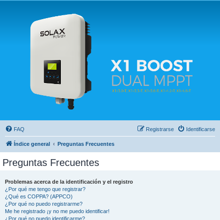
Solax FAQ
Lugar para intercambiar dudas sobre inversores solares Solax y temas relacionados.
FAQ
Registrarse
Identificarse
Índice general
Preguntas Frecuentes
Preguntas Frecuentes
Problemas acerca de la identificación y el registro
¿Por qué me tengo que registrar?
¿Qué es COPPA? (APPCO)
¿Por qué no puedo registrarme?
Me he registrado ¡y no me puedo identificar!
¿Por qué no puedo identificarme?