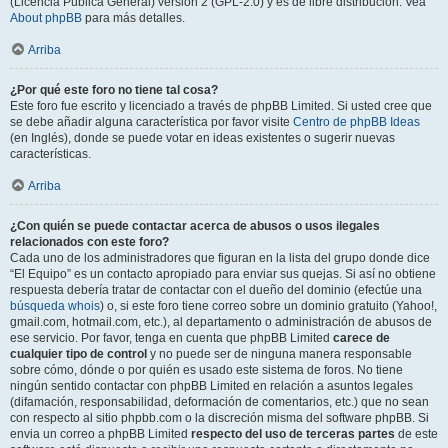
(Licencia Pública General) versión 2 (GPL-2.0) y es de libre distribución. Vea
About phpBB
para más detalles.
Arriba
¿Por qué este foro no tiene tal cosa?
Este foro fue escrito y licenciado a través de phpBB Limited. Si usted cree que
se debe añadir alguna característica por favor visite
Centro de phpBB Ideas
(en Inglés), donde se puede votar en ideas existentes o sugerir nuevas
características.
Arriba
¿Con quién se puede contactar acerca de abusos o usos ilegales
relacionados con este foro?
Cada uno de los administradores que figuran en la lista del grupo donde dice
“El Equipo” es un contacto apropiado para enviar sus quejas. Si así no obtiene
respuesta debería tratar de contactar con el dueño del dominio (efectúe una
búsqueda whois
) o, si este foro tiene correo sobre un dominio gratuito (Yahoo!,
gmail.com, hotmail.com, etc.), al departamento o administración de abusos de
ese servicio. Por favor, tenga en cuenta que phpBB Limited
carece de
cualquier tipo de control
y no puede ser de ninguna manera responsable
sobre cómo, dónde o por quién es usado este sistema de foros. No tiene
ningún sentido contactar con phpBB Limited en relación a asuntos legales
(difamación, responsabilidad, deformación de comentarios, etc.) que no sean
con respecto al sitio phpbb.com o la discreción misma del software phpBB. Si
envia un correo a phpBB Limited
respecto del uso de terceras partes
de este