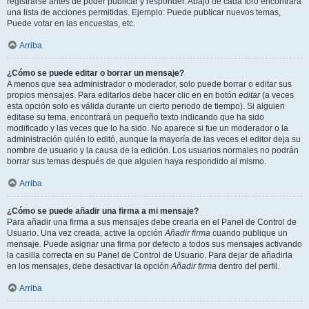
registrarse antes de poder publicar y responder. Abajo de cada foro encontrará
una lista de acciones permitidas. Ejemplo: Puede publicar nuevos temas,
Puede votar en las encuestas, etc.
Arriba
¿Cómo se puede editar o borrar un mensaje?
A menos que sea administrador o moderador, solo puede borrar o editar sus
propios mensajes. Para editarlos debe hacer clic en en botón
editar
(a veces
esta opción solo es válida durante un cierto periodo de tiempo). Si alguien
editase su tema, encontrará un pequeño texto indicando que ha sido
modificado y las veces que lo ha sido. No aparece si fue un moderador o la
administración quién lo editó, aunque la mayoría de las veces el editor deja su
nombre de usuario y la causa de la edición. Los usuarios normales no podrán
borrar sus temas después de que alguien haya respondido al mismo.
Arriba
¿Cómo se puede añadir una firma a mi mensaje?
Para añadir una firma a sus mensajes debe crearla en el Panel de Control de
Usuario. Una vez creada, active la opción
Añadir firma
cuando publique un
mensaje. Puede asignar una firma por defecto a todos sus mensajes activando
la casilla correcta en su Panel de Control de Usuario. Para dejar de añadirla
en los mensajes, debe desactivar la opción
Añadir firma
dentro del perfil.
Arriba