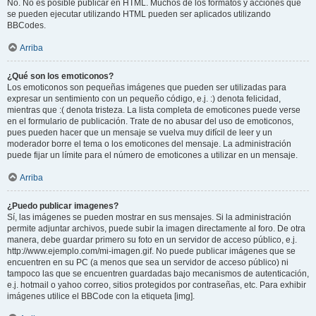
No. No es posible publicar en HTML. Muchos de los formatos y acciones que
se pueden ejecutar utilizando HTML pueden ser aplicados utilizando
BBCodes.
Arriba
¿Qué son los emoticonos?
Los emoticonos son pequeñas imágenes que pueden ser utilizadas para
expresar un sentimiento con un pequeño código, e.j. :) denota felicidad,
mientras que :( denota tristeza. La lista completa de emoticones puede verse
en el formulario de publicación. Trate de no abusar del uso de emoticonos,
pues pueden hacer que un mensaje se vuelva muy difícil de leer y un
moderador borre el tema o los emoticones del mensaje. La administración
puede fijar un límite para el número de emoticones a utilizar en un mensaje.
Arriba
¿Puedo publicar imagenes?
Sí, las imágenes se pueden mostrar en sus mensajes. Si la administración
permite adjuntar archivos, puede subir la imagen directamente al foro. De otra
manera, debe guardar primero su foto en un servidor de acceso público, e.j.
http://www.ejemplo.com/mi-imagen.gif. No puede publicar imágenes que se
encuentren en su PC (a menos que sea un servidor de acceso público) ni
tampoco las que se encuentren guardadas bajo mecanismos de autenticación,
e.j. hotmail o yahoo correo, sitios protegidos por contraseñas, etc. Para exhibir
imágenes utilice el BBCode con la etiqueta [img].