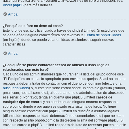
(Licencia Pública General) versión 2 (GPL-2.0) y es de libre distribución. Vea
About phpBB
para más detalles.
Arriba
¿Por qué este foro no tiene tal cosa?
Este foro fue escrito y licenciado a través de phpBB Limited. Si usted cree que
se debe añadir alguna característica por favor visite
Centro de phpBB Ideas
(en Inglés), donde se puede votar en ideas existentes o sugerir nuevas
características.
Arriba
¿Con quién se puede contactar acerca de abusos o usos ilegales
relacionados con este foro?
Cada uno de los administradores que figuran en la lista del grupo donde dice
“El Equipo” es un contacto apropiado para enviar sus quejas. Si así no obtiene
respuesta debería tratar de contactar con el dueño del dominio (efectúe una
búsqueda whois
) o, si este foro tiene correo sobre un dominio gratuito (Yahoo!,
gmail.com, hotmail.com, etc.), al departamento o administración de abusos de
ese servicio. Por favor, tenga en cuenta que phpBB Limited
carece de
cualquier tipo de control
y no puede ser de ninguna manera responsable
sobre cómo, dónde o por quién es usado este sistema de foros. No tiene
ningún sentido contactar con phpBB Limited en relación a asuntos legales
(difamación, responsabilidad, deformación de comentarios, etc.) que no sean
con respecto al sitio phpbb.com o la discreción misma del software phpBB. Si
envia un correo a phpBB Limited
respecto del uso de terceras partes
de este