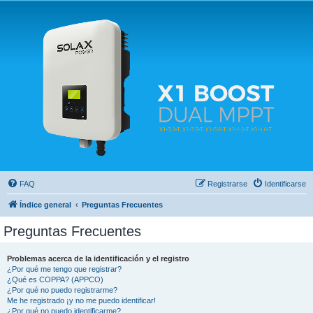
Solax FAQ
Lugar para intercambiar dudas sobre inversores solares Solax y temas relacionados.
FAQ
Registrarse
Identificarse
Índice general
Preguntas Frecuentes
Preguntas Frecuentes
Problemas acerca de la identificación y el registro
¿Por qué me tengo que registrar?
¿Qué es COPPA? (APPCO)
¿Por qué no puedo registrarme?
Me he registrado ¡y no me puedo identificar!
¿Por qué no puedo identificarme?