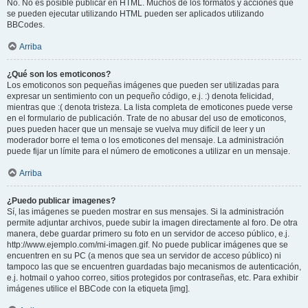
No. No es posible publicar en HTML. Muchos de los formatos y acciones que
se pueden ejecutar utilizando HTML pueden ser aplicados utilizando
BBCodes.
Arriba
¿Qué son los emoticonos?
Los emoticonos son pequeñas imágenes que pueden ser utilizadas para
expresar un sentimiento con un pequeño código, e.j. :) denota felicidad,
mientras que :( denota tristeza. La lista completa de emoticones puede verse
en el formulario de publicación. Trate de no abusar del uso de emoticonos,
pues pueden hacer que un mensaje se vuelva muy difícil de leer y un
moderador borre el tema o los emoticones del mensaje. La administración
puede fijar un límite para el número de emoticones a utilizar en un mensaje.
Arriba
¿Puedo publicar imagenes?
Sí, las imágenes se pueden mostrar en sus mensajes. Si la administración
permite adjuntar archivos, puede subir la imagen directamente al foro. De otra
manera, debe guardar primero su foto en un servidor de acceso público, e.j.
http://www.ejemplo.com/mi-imagen.gif. No puede publicar imágenes que se
encuentren en su PC (a menos que sea un servidor de acceso público) ni
tampoco las que se encuentren guardadas bajo mecanismos de autenticación,
e.j. hotmail o yahoo correo, sitios protegidos por contraseñas, etc. Para exhibir
imágenes utilice el BBCode con la etiqueta [img].