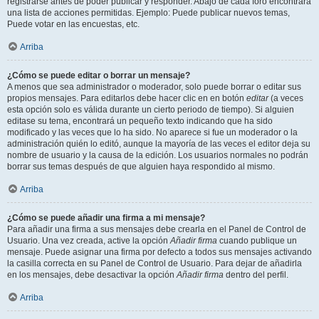
registrarse antes de poder publicar y responder. Abajo de cada foro encontrará
una lista de acciones permitidas. Ejemplo: Puede publicar nuevos temas,
Puede votar en las encuestas, etc.
Arriba
¿Cómo se puede editar o borrar un mensaje?
A menos que sea administrador o moderador, solo puede borrar o editar sus
propios mensajes. Para editarlos debe hacer clic en en botón
editar
(a veces
esta opción solo es válida durante un cierto periodo de tiempo). Si alguien
editase su tema, encontrará un pequeño texto indicando que ha sido
modificado y las veces que lo ha sido. No aparece si fue un moderador o la
administración quién lo editó, aunque la mayoría de las veces el editor deja su
nombre de usuario y la causa de la edición. Los usuarios normales no podrán
borrar sus temas después de que alguien haya respondido al mismo.
Arriba
¿Cómo se puede añadir una firma a mi mensaje?
Para añadir una firma a sus mensajes debe crearla en el Panel de Control de
Usuario. Una vez creada, active la opción
Añadir firma
cuando publique un
mensaje. Puede asignar una firma por defecto a todos sus mensajes activando
la casilla correcta en su Panel de Control de Usuario. Para dejar de añadirla
en los mensajes, debe desactivar la opción
Añadir firma
dentro del perfil.
Arriba