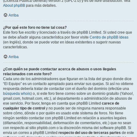
(Licencia Pública General) versión 2 (GPL-2.0) y es de libre distribución. Vea
About phpBB
para más detalles.
Arriba
¿Por qué este foro no tiene tal cosa?
Este foro fue escrito y licenciado a través de phpBB Limited. Si usted cree que
se debe añadir alguna característica por favor visite
Centro de phpBB Ideas
(en Inglés), donde se puede votar en ideas existentes o sugerir nuevas
características.
Arriba
¿Con quién se puede contactar acerca de abusos o usos ilegales
relacionados con este foro?
Cada uno de los administradores que figuran en la lista del grupo donde dice
“El Equipo” es un contacto apropiado para enviar sus quejas. Si así no obtiene
respuesta debería tratar de contactar con el dueño del dominio (efectúe una
búsqueda whois
) o, si este foro tiene correo sobre un dominio gratuito (Yahoo!,
gmail.com, hotmail.com, etc.), al departamento o administración de abusos de
ese servicio. Por favor, tenga en cuenta que phpBB Limited
carece de
cualquier tipo de control
y no puede ser de ninguna manera responsable
sobre cómo, dónde o por quién es usado este sistema de foros. No tiene
ningún sentido contactar con phpBB Limited en relación a asuntos legales
(difamación, responsabilidad, deformación de comentarios, etc.) que no sean
con respecto al sitio phpbb.com o la discreción misma del software phpBB. Si
envia un correo a phpBB Limited
respecto del uso de terceras partes
de este