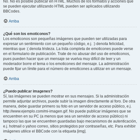
No. No es posible publicar en HTML. Muchos de los formatos y acciones que
se pueden ejecutar utilizando HTML pueden ser aplicados utilizando
BBCodes.
Arriba
¿Qué son los emoticonos?
Los emoticonos son pequeñas imágenes que pueden ser utilizadas para
expresar un sentimiento con un pequeño código, e.j. :) denota felicidad,
mientras que :( denota tristeza. La lista completa de emoticones puede verse
en el formulario de publicación. Trate de no abusar del uso de emoticonos,
pues pueden hacer que un mensaje se vuelva muy difícil de leer y un
moderador borre el tema o los emoticones del mensaje. La administración
puede fijar un límite para el número de emoticones a utilizar en un mensaje.
Arriba
¿Puedo publicar imagenes?
Sí, las imágenes se pueden mostrar en sus mensajes. Si la administración
permite adjuntar archivos, puede subir la imagen directamente al foro. De otra
manera, debe guardar primero su foto en un servidor de acceso público, e.j.
http://www.ejemplo.com/mi-imagen.gif. No puede publicar imágenes que se
encuentren en su PC (a menos que sea un servidor de acceso público) ni
tampoco las que se encuentren guardadas bajo mecanismos de autenticación,
e.j. hotmail o yahoo correo, sitios protegidos por contraseñas, etc. Para exhibir
imágenes utilice el BBCode con la etiqueta [img].