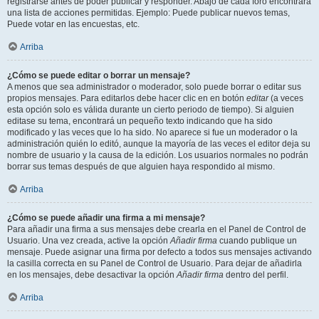
registrarse antes de poder publicar y responder. Abajo de cada foro encontrará
una lista de acciones permitidas. Ejemplo: Puede publicar nuevos temas,
Puede votar en las encuestas, etc.
Arriba
¿Cómo se puede editar o borrar un mensaje?
A menos que sea administrador o moderador, solo puede borrar o editar sus
propios mensajes. Para editarlos debe hacer clic en en botón
editar
(a veces
esta opción solo es válida durante un cierto periodo de tiempo). Si alguien
editase su tema, encontrará un pequeño texto indicando que ha sido
modificado y las veces que lo ha sido. No aparece si fue un moderador o la
administración quién lo editó, aunque la mayoría de las veces el editor deja su
nombre de usuario y la causa de la edición. Los usuarios normales no podrán
borrar sus temas después de que alguien haya respondido al mismo.
Arriba
¿Cómo se puede añadir una firma a mi mensaje?
Para añadir una firma a sus mensajes debe crearla en el Panel de Control de
Usuario. Una vez creada, active la opción
Añadir firma
cuando publique un
mensaje. Puede asignar una firma por defecto a todos sus mensajes activando
la casilla correcta en su Panel de Control de Usuario. Para dejar de añadirla
en los mensajes, debe desactivar la opción
Añadir firma
dentro del perfil.
Arriba