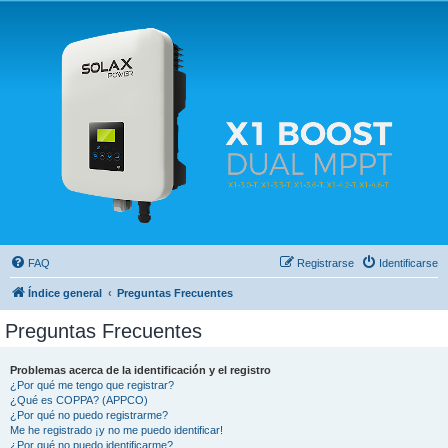
Solax FAQ
Lugar para intercambiar dudas sobre inversores solares Solax y temas relacionados.
FAQ
Registrarse
Identificarse
Índice general
Preguntas Frecuentes
Preguntas Frecuentes
Problemas acerca de la identificación y el registro
¿Por qué me tengo que registrar?
¿Qué es COPPA? (APPCO)
¿Por qué no puedo registrarme?
Me he registrado ¡y no me puedo identificar!
¿Por qué no puedo identificarme?