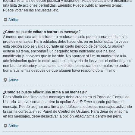
registrarse antes de poder publicar y responder. Abajo de cada foro encontrará
una lista de acciones permitidas. Ejemplo: Puede publicar nuevos temas,
Puede votar en las encuestas, etc.
Arriba
¿Cómo se puede editar o borrar un mensaje?
A menos que sea administrador o moderador, solo puede borrar o editar sus
propios mensajes. Para editarlos debe hacer clic en en botón
editar
(a veces
esta opción solo es válida durante un cierto periodo de tiempo). Si alguien
editase su tema, encontrará un pequeño texto indicando que ha sido
modificado y las veces que lo ha sido. No aparece si fue un moderador o la
administración quién lo editó, aunque la mayoría de las veces el editor deja su
nombre de usuario y la causa de la edición. Los usuarios normales no podrán
borrar sus temas después de que alguien haya respondido al mismo.
Arriba
¿Cómo se puede añadir una firma a mi mensaje?
Para añadir una firma a sus mensajes debe crearla en el Panel de Control de
Usuario. Una vez creada, active la opción
Añadir firma
cuando publique un
mensaje. Puede asignar una firma por defecto a todos sus mensajes activando
la casilla correcta en su Panel de Control de Usuario. Para dejar de añadirla
en los mensajes, debe desactivar la opción
Añadir firma
dentro del perfil.
Arriba