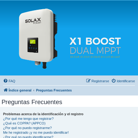
Solax FAQ
Lugar para intercambiar dudas sobre inversores solares Solax y temas relacionados.
FAQ
Registrarse
Identificarse
Índice general
Preguntas Frecuentes
Preguntas Frecuentes
Problemas acerca de la identificación y el registro
¿Por qué me tengo que registrar?
¿Qué es COPPA? (APPCO)
¿Por qué no puedo registrarme?
Me he registrado ¡y no me puedo identificar!
¿Por qué no puedo identificarme?