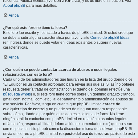
(Licencia Pública General) versión 2 (GPL-2.0) y es de libre distribución. Vea
About phpBB
para más detalles.
Arriba
¿Por qué este foro no tiene tal cosa?
Este foro fue escrito y licenciado a través de phpBB Limited. Si usted cree que
se debe añadir alguna característica por favor visite
Centro de phpBB Ideas
(en Inglés), donde se puede votar en ideas existentes o sugerir nuevas
características.
Arriba
¿Con quién se puede contactar acerca de abusos o usos ilegales
relacionados con este foro?
Cada uno de los administradores que figuran en la lista del grupo donde dice
“El Equipo” es un contacto apropiado para enviar sus quejas. Si así no obtiene
respuesta debería tratar de contactar con el dueño del dominio (efectúe una
búsqueda whois
) o, si este foro tiene correo sobre un dominio gratuito (Yahoo!,
gmail.com, hotmail.com, etc.), al departamento o administración de abusos de
ese servicio. Por favor, tenga en cuenta que phpBB Limited
carece de
cualquier tipo de control
y no puede ser de ninguna manera responsable
sobre cómo, dónde o por quién es usado este sistema de foros. No tiene
ningún sentido contactar con phpBB Limited en relación a asuntos legales
(difamación, responsabilidad, deformación de comentarios, etc.) que no sean
con respecto al sitio phpbb.com o la discreción misma del software phpBB. Si
envia un correo a phpBB Limited
respecto del uso de terceras partes
de este