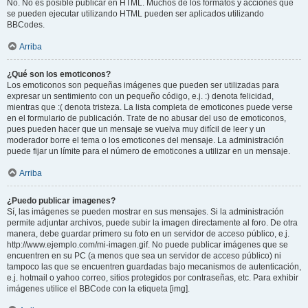
No. No es posible publicar en HTML. Muchos de los formatos y acciones que
se pueden ejecutar utilizando HTML pueden ser aplicados utilizando
BBCodes.
Arriba
¿Qué son los emoticonos?
Los emoticonos son pequeñas imágenes que pueden ser utilizadas para
expresar un sentimiento con un pequeño código, e.j. :) denota felicidad,
mientras que :( denota tristeza. La lista completa de emoticones puede verse
en el formulario de publicación. Trate de no abusar del uso de emoticonos,
pues pueden hacer que un mensaje se vuelva muy difícil de leer y un
moderador borre el tema o los emoticones del mensaje. La administración
puede fijar un límite para el número de emoticones a utilizar en un mensaje.
Arriba
¿Puedo publicar imagenes?
Sí, las imágenes se pueden mostrar en sus mensajes. Si la administración
permite adjuntar archivos, puede subir la imagen directamente al foro. De otra
manera, debe guardar primero su foto en un servidor de acceso público, e.j.
http://www.ejemplo.com/mi-imagen.gif. No puede publicar imágenes que se
encuentren en su PC (a menos que sea un servidor de acceso público) ni
tampoco las que se encuentren guardadas bajo mecanismos de autenticación,
e.j. hotmail o yahoo correo, sitios protegidos por contraseñas, etc. Para exhibir
imágenes utilice el BBCode con la etiqueta [img].