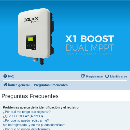
Solax FAQ
Lugar para intercambiar dudas sobre inversores solares Solax y temas relacionados.
FAQ
Registrarse
Identificarse
Índice general
Preguntas Frecuentes
Preguntas Frecuentes
Problemas acerca de la identificación y el registro
¿Por qué me tengo que registrar?
¿Qué es COPPA? (APPCO)
¿Por qué no puedo registrarme?
Me he registrado ¡y no me puedo identificar!
¿Por qué no puedo identificarme?