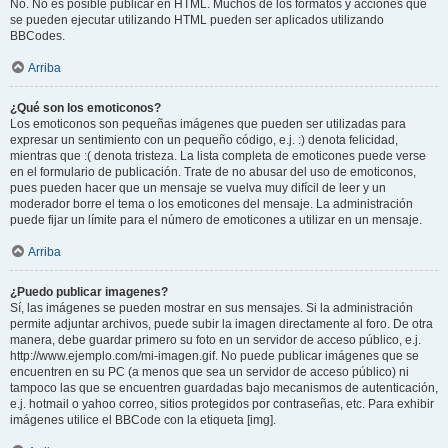
No. No es posible publicar en HTML. Muchos de los formatos y acciones que
se pueden ejecutar utilizando HTML pueden ser aplicados utilizando
BBCodes.
Arriba
¿Qué son los emoticonos?
Los emoticonos son pequeñas imágenes que pueden ser utilizadas para
expresar un sentimiento con un pequeño código, e.j. :) denota felicidad,
mientras que :( denota tristeza. La lista completa de emoticones puede verse
en el formulario de publicación. Trate de no abusar del uso de emoticonos,
pues pueden hacer que un mensaje se vuelva muy difícil de leer y un
moderador borre el tema o los emoticones del mensaje. La administración
puede fijar un límite para el número de emoticones a utilizar en un mensaje.
Arriba
¿Puedo publicar imagenes?
Sí, las imágenes se pueden mostrar en sus mensajes. Si la administración
permite adjuntar archivos, puede subir la imagen directamente al foro. De otra
manera, debe guardar primero su foto en un servidor de acceso público, e.j.
http://www.ejemplo.com/mi-imagen.gif. No puede publicar imágenes que se
encuentren en su PC (a menos que sea un servidor de acceso público) ni
tampoco las que se encuentren guardadas bajo mecanismos de autenticación,
e.j. hotmail o yahoo correo, sitios protegidos por contraseñas, etc. Para exhibir
imágenes utilice el BBCode con la etiqueta [img].