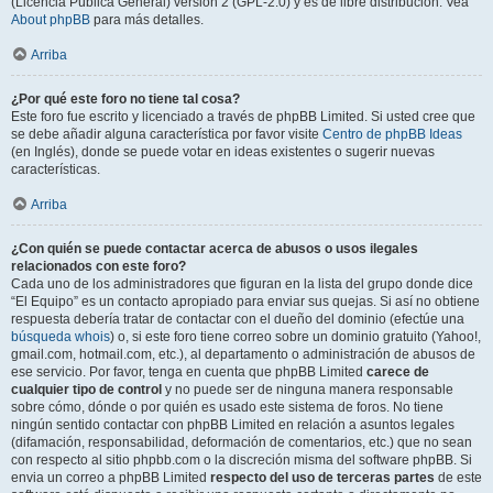
(Licencia Pública General) versión 2 (GPL-2.0) y es de libre distribución. Vea
About phpBB
para más detalles.
Arriba
¿Por qué este foro no tiene tal cosa?
Este foro fue escrito y licenciado a través de phpBB Limited. Si usted cree que
se debe añadir alguna característica por favor visite
Centro de phpBB Ideas
(en Inglés), donde se puede votar en ideas existentes o sugerir nuevas
características.
Arriba
¿Con quién se puede contactar acerca de abusos o usos ilegales
relacionados con este foro?
Cada uno de los administradores que figuran en la lista del grupo donde dice
“El Equipo” es un contacto apropiado para enviar sus quejas. Si así no obtiene
respuesta debería tratar de contactar con el dueño del dominio (efectúe una
búsqueda whois
) o, si este foro tiene correo sobre un dominio gratuito (Yahoo!,
gmail.com, hotmail.com, etc.), al departamento o administración de abusos de
ese servicio. Por favor, tenga en cuenta que phpBB Limited
carece de
cualquier tipo de control
y no puede ser de ninguna manera responsable
sobre cómo, dónde o por quién es usado este sistema de foros. No tiene
ningún sentido contactar con phpBB Limited en relación a asuntos legales
(difamación, responsabilidad, deformación de comentarios, etc.) que no sean
con respecto al sitio phpbb.com o la discreción misma del software phpBB. Si
envia un correo a phpBB Limited
respecto del uso de terceras partes
de este