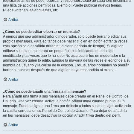
registrarse antes de poder publicar y responder. Abajo de cada foro encontrará
una lista de acciones permitidas. Ejemplo: Puede publicar nuevos temas,
Puede votar en las encuestas, etc.
Arriba
¿Cómo se puede editar o borrar un mensaje?
A menos que sea administrador o moderador, solo puede borrar o editar sus
propios mensajes. Para editarlos debe hacer clic en en botón
editar
(a veces
esta opción solo es válida durante un cierto periodo de tiempo). Si alguien
editase su tema, encontrará un pequeño texto indicando que ha sido
modificado y las veces que lo ha sido. No aparece si fue un moderador o la
administración quién lo editó, aunque la mayoría de las veces el editor deja su
nombre de usuario y la causa de la edición. Los usuarios normales no podrán
borrar sus temas después de que alguien haya respondido al mismo.
Arriba
¿Cómo se puede añadir una firma a mi mensaje?
Para añadir una firma a sus mensajes debe crearla en el Panel de Control de
Usuario. Una vez creada, active la opción
Añadir firma
cuando publique un
mensaje. Puede asignar una firma por defecto a todos sus mensajes activando
la casilla correcta en su Panel de Control de Usuario. Para dejar de añadirla
en los mensajes, debe desactivar la opción
Añadir firma
dentro del perfil.
Arriba