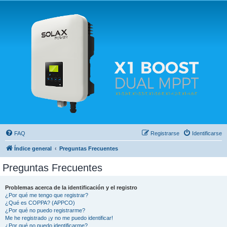
Solax FAQ
Lugar para intercambiar dudas sobre inversores solares Solax y temas relacionados.
FAQ
Registrarse
Identificarse
Índice general
Preguntas Frecuentes
Preguntas Frecuentes
Problemas acerca de la identificación y el registro
¿Por qué me tengo que registrar?
¿Qué es COPPA? (APPCO)
¿Por qué no puedo registrarme?
Me he registrado ¡y no me puedo identificar!
¿Por qué no puedo identificarme?