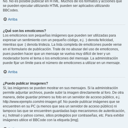
No. No es posible publicar en HTML. Muchos de los formatos y acciones que
se pueden ejecutar utilizando HTML pueden ser aplicados utilizando
BBCodes.
Arriba
¿Qué son los emoticonos?
Los emoticonos son pequeñas imágenes que pueden ser utilizadas para
expresar un sentimiento con un pequeño código, e.j. :) denota felicidad,
mientras que :( denota tristeza. La lista completa de emoticones puede verse
en el formulario de publicación. Trate de no abusar del uso de emoticonos,
pues pueden hacer que un mensaje se vuelva muy difícil de leer y un
moderador borre el tema o los emoticones del mensaje. La administración
puede fijar un límite para el número de emoticones a utilizar en un mensaje.
Arriba
¿Puedo publicar imagenes?
Sí, las imágenes se pueden mostrar en sus mensajes. Si la administración
permite adjuntar archivos, puede subir la imagen directamente al foro. De otra
manera, debe guardar primero su foto en un servidor de acceso público, e.j.
http://www.ejemplo.com/mi-imagen.gif. No puede publicar imágenes que se
encuentren en su PC (a menos que sea un servidor de acceso público) ni
tampoco las que se encuentren guardadas bajo mecanismos de autenticación,
e.j. hotmail o yahoo correo, sitios protegidos por contraseñas, etc. Para exhibir
imágenes utilice el BBCode con la etiqueta [img].