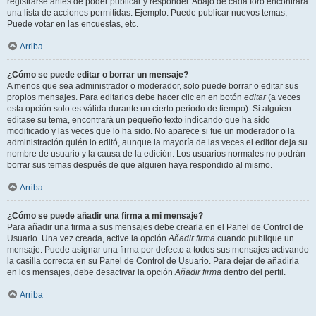
registrarse antes de poder publicar y responder. Abajo de cada foro encontrará
una lista de acciones permitidas. Ejemplo: Puede publicar nuevos temas,
Puede votar en las encuestas, etc.
Arriba
¿Cómo se puede editar o borrar un mensaje?
A menos que sea administrador o moderador, solo puede borrar o editar sus
propios mensajes. Para editarlos debe hacer clic en en botón
editar
(a veces
esta opción solo es válida durante un cierto periodo de tiempo). Si alguien
editase su tema, encontrará un pequeño texto indicando que ha sido
modificado y las veces que lo ha sido. No aparece si fue un moderador o la
administración quién lo editó, aunque la mayoría de las veces el editor deja su
nombre de usuario y la causa de la edición. Los usuarios normales no podrán
borrar sus temas después de que alguien haya respondido al mismo.
Arriba
¿Cómo se puede añadir una firma a mi mensaje?
Para añadir una firma a sus mensajes debe crearla en el Panel de Control de
Usuario. Una vez creada, active la opción
Añadir firma
cuando publique un
mensaje. Puede asignar una firma por defecto a todos sus mensajes activando
la casilla correcta en su Panel de Control de Usuario. Para dejar de añadirla
en los mensajes, debe desactivar la opción
Añadir firma
dentro del perfil.
Arriba