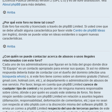
(Licencia Pública General) versión 2 (GPL-2.0) y es de libre distribución. Vea
About phpBB
para más detalles.
Arriba
¿Por qué este foro no tiene tal cosa?
Este foro fue escrito y licenciado a través de phpBB Limited. Si usted cree que
se debe añadir alguna característica por favor visite
Centro de phpBB Ideas
(en Inglés), donde se puede votar en ideas existentes o sugerir nuevas
características.
Arriba
¿Con quién se puede contactar acerca de abusos o usos ilegales
relacionados con este foro?
Cada uno de los administradores que figuran en la lista del grupo donde dice
“El Equipo” es un contacto apropiado para enviar sus quejas. Si así no obtiene
respuesta debería tratar de contactar con el dueño del dominio (efectúe una
búsqueda whois
) o, si este foro tiene correo sobre un dominio gratuito (Yahoo!,
gmail.com, hotmail.com, etc.), al departamento o administración de abusos de
ese servicio. Por favor, tenga en cuenta que phpBB Limited
carece de
cualquier tipo de control
y no puede ser de ninguna manera responsable
sobre cómo, dónde o por quién es usado este sistema de foros. No tiene
ningún sentido contactar con phpBB Limited en relación a asuntos legales
(difamación, responsabilidad, deformación de comentarios, etc.) que no sean
con respecto al sitio phpbb.com o la discreción misma del software phpBB. Si
envia un correo a phpBB Limited
respecto del uso de terceras partes
de este