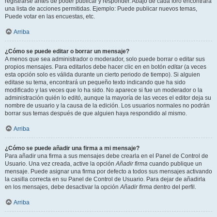
registrarse antes de poder publicar y responder. Abajo de cada foro encontrará
una lista de acciones permitidas. Ejemplo: Puede publicar nuevos temas,
Puede votar en las encuestas, etc.
Arriba
¿Cómo se puede editar o borrar un mensaje?
A menos que sea administrador o moderador, solo puede borrar o editar sus
propios mensajes. Para editarlos debe hacer clic en en botón
editar
(a veces
esta opción solo es válida durante un cierto periodo de tiempo). Si alguien
editase su tema, encontrará un pequeño texto indicando que ha sido
modificado y las veces que lo ha sido. No aparece si fue un moderador o la
administración quién lo editó, aunque la mayoría de las veces el editor deja su
nombre de usuario y la causa de la edición. Los usuarios normales no podrán
borrar sus temas después de que alguien haya respondido al mismo.
Arriba
¿Cómo se puede añadir una firma a mi mensaje?
Para añadir una firma a sus mensajes debe crearla en el Panel de Control de
Usuario. Una vez creada, active la opción
Añadir firma
cuando publique un
mensaje. Puede asignar una firma por defecto a todos sus mensajes activando
la casilla correcta en su Panel de Control de Usuario. Para dejar de añadirla
en los mensajes, debe desactivar la opción
Añadir firma
dentro del perfil.
Arriba