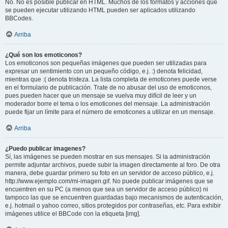
No. No es posible publicar en HTML. Muchos de los formatos y acciones que
se pueden ejecutar utilizando HTML pueden ser aplicados utilizando
BBCodes.
Arriba
¿Qué son los emoticonos?
Los emoticonos son pequeñas imágenes que pueden ser utilizadas para
expresar un sentimiento con un pequeño código, e.j. :) denota felicidad,
mientras que :( denota tristeza. La lista completa de emoticones puede verse
en el formulario de publicación. Trate de no abusar del uso de emoticonos,
pues pueden hacer que un mensaje se vuelva muy difícil de leer y un
moderador borre el tema o los emoticones del mensaje. La administración
puede fijar un límite para el número de emoticones a utilizar en un mensaje.
Arriba
¿Puedo publicar imagenes?
Sí, las imágenes se pueden mostrar en sus mensajes. Si la administración
permite adjuntar archivos, puede subir la imagen directamente al foro. De otra
manera, debe guardar primero su foto en un servidor de acceso público, e.j.
http://www.ejemplo.com/mi-imagen.gif. No puede publicar imágenes que se
encuentren en su PC (a menos que sea un servidor de acceso público) ni
tampoco las que se encuentren guardadas bajo mecanismos de autenticación,
e.j. hotmail o yahoo correo, sitios protegidos por contraseñas, etc. Para exhibir
imágenes utilice el BBCode con la etiqueta [img].