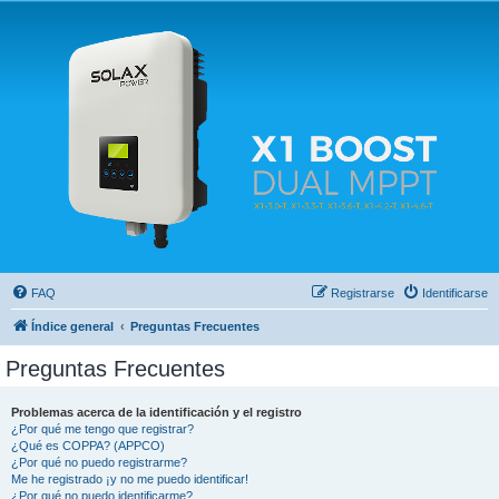
Solax FAQ
Lugar para intercambiar dudas sobre inversores solares Solax y temas relacionados.
FAQ
Registrarse
Identificarse
Índice general
Preguntas Frecuentes
Preguntas Frecuentes
Problemas acerca de la identificación y el registro
¿Por qué me tengo que registrar?
¿Qué es COPPA? (APPCO)
¿Por qué no puedo registrarme?
Me he registrado ¡y no me puedo identificar!
¿Por qué no puedo identificarme?