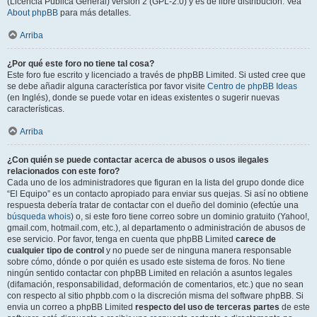
(Licencia Pública General) versión 2 (GPL-2.0) y es de libre distribución. Vea
About phpBB
para más detalles.
Arriba
¿Por qué este foro no tiene tal cosa?
Este foro fue escrito y licenciado a través de phpBB Limited. Si usted cree que
se debe añadir alguna característica por favor visite
Centro de phpBB Ideas
(en Inglés), donde se puede votar en ideas existentes o sugerir nuevas
características.
Arriba
¿Con quién se puede contactar acerca de abusos o usos ilegales
relacionados con este foro?
Cada uno de los administradores que figuran en la lista del grupo donde dice
“El Equipo” es un contacto apropiado para enviar sus quejas. Si así no obtiene
respuesta debería tratar de contactar con el dueño del dominio (efectúe una
búsqueda whois
) o, si este foro tiene correo sobre un dominio gratuito (Yahoo!,
gmail.com, hotmail.com, etc.), al departamento o administración de abusos de
ese servicio. Por favor, tenga en cuenta que phpBB Limited
carece de
cualquier tipo de control
y no puede ser de ninguna manera responsable
sobre cómo, dónde o por quién es usado este sistema de foros. No tiene
ningún sentido contactar con phpBB Limited en relación a asuntos legales
(difamación, responsabilidad, deformación de comentarios, etc.) que no sean
con respecto al sitio phpbb.com o la discreción misma del software phpBB. Si
envia un correo a phpBB Limited
respecto del uso de terceras partes
de este