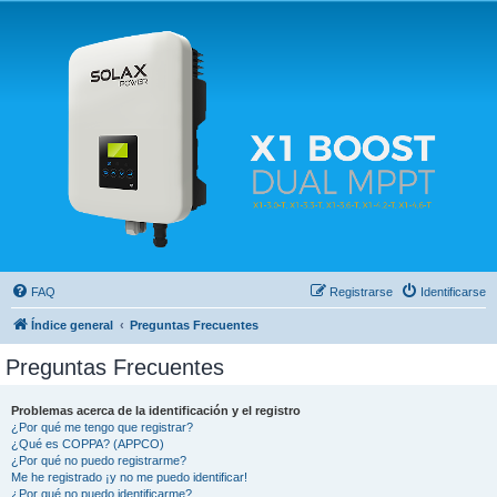
Solax FAQ
Lugar para intercambiar dudas sobre inversores solares Solax y temas relacionados.
FAQ
Registrarse
Identificarse
Índice general
Preguntas Frecuentes
Preguntas Frecuentes
Problemas acerca de la identificación y el registro
¿Por qué me tengo que registrar?
¿Qué es COPPA? (APPCO)
¿Por qué no puedo registrarme?
Me he registrado ¡y no me puedo identificar!
¿Por qué no puedo identificarme?