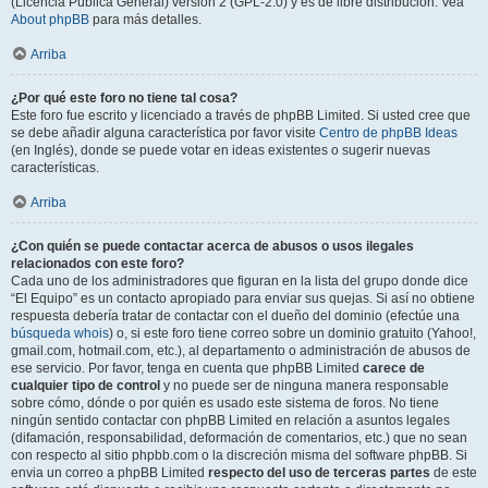
(Licencia Pública General) versión 2 (GPL-2.0) y es de libre distribución. Vea
About phpBB
para más detalles.
Arriba
¿Por qué este foro no tiene tal cosa?
Este foro fue escrito y licenciado a través de phpBB Limited. Si usted cree que
se debe añadir alguna característica por favor visite
Centro de phpBB Ideas
(en Inglés), donde se puede votar en ideas existentes o sugerir nuevas
características.
Arriba
¿Con quién se puede contactar acerca de abusos o usos ilegales
relacionados con este foro?
Cada uno de los administradores que figuran en la lista del grupo donde dice
“El Equipo” es un contacto apropiado para enviar sus quejas. Si así no obtiene
respuesta debería tratar de contactar con el dueño del dominio (efectúe una
búsqueda whois
) o, si este foro tiene correo sobre un dominio gratuito (Yahoo!,
gmail.com, hotmail.com, etc.), al departamento o administración de abusos de
ese servicio. Por favor, tenga en cuenta que phpBB Limited
carece de
cualquier tipo de control
y no puede ser de ninguna manera responsable
sobre cómo, dónde o por quién es usado este sistema de foros. No tiene
ningún sentido contactar con phpBB Limited en relación a asuntos legales
(difamación, responsabilidad, deformación de comentarios, etc.) que no sean
con respecto al sitio phpbb.com o la discreción misma del software phpBB. Si
envia un correo a phpBB Limited
respecto del uso de terceras partes
de este