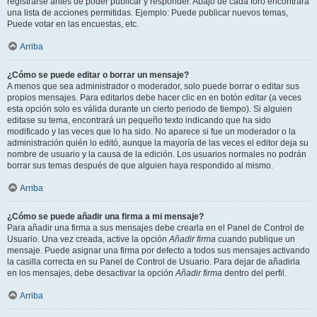
registrarse antes de poder publicar y responder. Abajo de cada foro encontrará
una lista de acciones permitidas. Ejemplo: Puede publicar nuevos temas,
Puede votar en las encuestas, etc.
Arriba
¿Cómo se puede editar o borrar un mensaje?
A menos que sea administrador o moderador, solo puede borrar o editar sus
propios mensajes. Para editarlos debe hacer clic en en botón
editar
(a veces
esta opción solo es válida durante un cierto periodo de tiempo). Si alguien
editase su tema, encontrará un pequeño texto indicando que ha sido
modificado y las veces que lo ha sido. No aparece si fue un moderador o la
administración quién lo editó, aunque la mayoría de las veces el editor deja su
nombre de usuario y la causa de la edición. Los usuarios normales no podrán
borrar sus temas después de que alguien haya respondido al mismo.
Arriba
¿Cómo se puede añadir una firma a mi mensaje?
Para añadir una firma a sus mensajes debe crearla en el Panel de Control de
Usuario. Una vez creada, active la opción
Añadir firma
cuando publique un
mensaje. Puede asignar una firma por defecto a todos sus mensajes activando
la casilla correcta en su Panel de Control de Usuario. Para dejar de añadirla
en los mensajes, debe desactivar la opción
Añadir firma
dentro del perfil.
Arriba