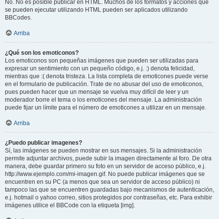
No. No es posible publicar en HTML. Muchos de los formatos y acciones que
se pueden ejecutar utilizando HTML pueden ser aplicados utilizando
BBCodes.
Arriba
¿Qué son los emoticonos?
Los emoticonos son pequeñas imágenes que pueden ser utilizadas para
expresar un sentimiento con un pequeño código, e.j. :) denota felicidad,
mientras que :( denota tristeza. La lista completa de emoticones puede verse
en el formulario de publicación. Trate de no abusar del uso de emoticonos,
pues pueden hacer que un mensaje se vuelva muy difícil de leer y un
moderador borre el tema o los emoticones del mensaje. La administración
puede fijar un límite para el número de emoticones a utilizar en un mensaje.
Arriba
¿Puedo publicar imagenes?
Sí, las imágenes se pueden mostrar en sus mensajes. Si la administración
permite adjuntar archivos, puede subir la imagen directamente al foro. De otra
manera, debe guardar primero su foto en un servidor de acceso público, e.j.
http://www.ejemplo.com/mi-imagen.gif. No puede publicar imágenes que se
encuentren en su PC (a menos que sea un servidor de acceso público) ni
tampoco las que se encuentren guardadas bajo mecanismos de autenticación,
e.j. hotmail o yahoo correo, sitios protegidos por contraseñas, etc. Para exhibir
imágenes utilice el BBCode con la etiqueta [img].