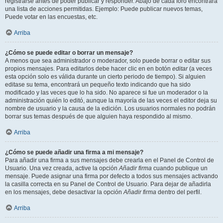
registrarse antes de poder publicar y responder. Abajo de cada foro encontrará
una lista de acciones permitidas. Ejemplo: Puede publicar nuevos temas,
Puede votar en las encuestas, etc.
Arriba
¿Cómo se puede editar o borrar un mensaje?
A menos que sea administrador o moderador, solo puede borrar o editar sus
propios mensajes. Para editarlos debe hacer clic en en botón
editar
(a veces
esta opción solo es válida durante un cierto periodo de tiempo). Si alguien
editase su tema, encontrará un pequeño texto indicando que ha sido
modificado y las veces que lo ha sido. No aparece si fue un moderador o la
administración quién lo editó, aunque la mayoría de las veces el editor deja su
nombre de usuario y la causa de la edición. Los usuarios normales no podrán
borrar sus temas después de que alguien haya respondido al mismo.
Arriba
¿Cómo se puede añadir una firma a mi mensaje?
Para añadir una firma a sus mensajes debe crearla en el Panel de Control de
Usuario. Una vez creada, active la opción
Añadir firma
cuando publique un
mensaje. Puede asignar una firma por defecto a todos sus mensajes activando
la casilla correcta en su Panel de Control de Usuario. Para dejar de añadirla
en los mensajes, debe desactivar la opción
Añadir firma
dentro del perfil.
Arriba