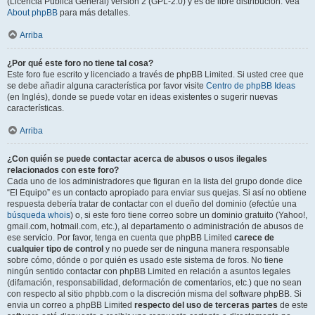
(Licencia Pública General) versión 2 (GPL-2.0) y es de libre distribución. Vea
About phpBB
para más detalles.
Arriba
¿Por qué este foro no tiene tal cosa?
Este foro fue escrito y licenciado a través de phpBB Limited. Si usted cree que
se debe añadir alguna característica por favor visite
Centro de phpBB Ideas
(en Inglés), donde se puede votar en ideas existentes o sugerir nuevas
características.
Arriba
¿Con quién se puede contactar acerca de abusos o usos ilegales
relacionados con este foro?
Cada uno de los administradores que figuran en la lista del grupo donde dice
“El Equipo” es un contacto apropiado para enviar sus quejas. Si así no obtiene
respuesta debería tratar de contactar con el dueño del dominio (efectúe una
búsqueda whois
) o, si este foro tiene correo sobre un dominio gratuito (Yahoo!,
gmail.com, hotmail.com, etc.), al departamento o administración de abusos de
ese servicio. Por favor, tenga en cuenta que phpBB Limited
carece de
cualquier tipo de control
y no puede ser de ninguna manera responsable
sobre cómo, dónde o por quién es usado este sistema de foros. No tiene
ningún sentido contactar con phpBB Limited en relación a asuntos legales
(difamación, responsabilidad, deformación de comentarios, etc.) que no sean
con respecto al sitio phpbb.com o la discreción misma del software phpBB. Si
envia un correo a phpBB Limited
respecto del uso de terceras partes
de este