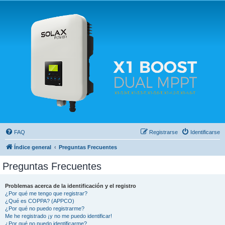
Solax FAQ
Lugar para intercambiar dudas sobre inversores solares Solax y temas relacionados.
FAQ
Registrarse
Identificarse
Índice general
Preguntas Frecuentes
Preguntas Frecuentes
Problemas acerca de la identificación y el registro
¿Por qué me tengo que registrar?
¿Qué es COPPA? (APPCO)
¿Por qué no puedo registrarme?
Me he registrado ¡y no me puedo identificar!
¿Por qué no puedo identificarme?