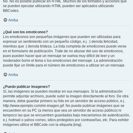
No. No es posible publicar en HTML. Muchos de los formatos y acciones que
se pueden ejecutar utilizando HTML pueden ser aplicados utilizando
BBCodes.
Arriba
¿Qué son los emoticonos?
Los emoticonos son pequeñas imágenes que pueden ser utilizadas para
expresar un sentimiento con un pequeño código, e.j. :) denota felicidad,
mientras que :( denota tristeza. La lista completa de emoticones puede verse
en el formulario de publicación. Trate de no abusar del uso de emoticonos,
pues pueden hacer que un mensaje se vuelva muy difícil de leer y un
moderador borre el tema o los emoticones del mensaje. La administración
puede fijar un límite para el número de emoticones a utilizar en un mensaje.
Arriba
¿Puedo publicar imagenes?
Sí, las imágenes se pueden mostrar en sus mensajes. Si la administración
permite adjuntar archivos, puede subir la imagen directamente al foro. De otra
manera, debe guardar primero su foto en un servidor de acceso público, e.j.
http://www.ejemplo.com/mi-imagen.gif. No puede publicar imágenes que se
encuentren en su PC (a menos que sea un servidor de acceso público) ni
tampoco las que se encuentren guardadas bajo mecanismos de autenticación,
e.j. hotmail o yahoo correo, sitios protegidos por contraseñas, etc. Para exhibir
imágenes utilice el BBCode con la etiqueta [img].