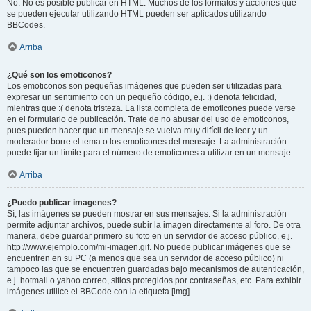
No. No es posible publicar en HTML. Muchos de los formatos y acciones que
se pueden ejecutar utilizando HTML pueden ser aplicados utilizando
BBCodes.
Arriba
¿Qué son los emoticonos?
Los emoticonos son pequeñas imágenes que pueden ser utilizadas para
expresar un sentimiento con un pequeño código, e.j. :) denota felicidad,
mientras que :( denota tristeza. La lista completa de emoticones puede verse
en el formulario de publicación. Trate de no abusar del uso de emoticonos,
pues pueden hacer que un mensaje se vuelva muy difícil de leer y un
moderador borre el tema o los emoticones del mensaje. La administración
puede fijar un límite para el número de emoticones a utilizar en un mensaje.
Arriba
¿Puedo publicar imagenes?
Sí, las imágenes se pueden mostrar en sus mensajes. Si la administración
permite adjuntar archivos, puede subir la imagen directamente al foro. De otra
manera, debe guardar primero su foto en un servidor de acceso público, e.j.
http://www.ejemplo.com/mi-imagen.gif. No puede publicar imágenes que se
encuentren en su PC (a menos que sea un servidor de acceso público) ni
tampoco las que se encuentren guardadas bajo mecanismos de autenticación,
e.j. hotmail o yahoo correo, sitios protegidos por contraseñas, etc. Para exhibir
imágenes utilice el BBCode con la etiqueta [img].