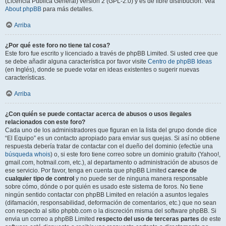
(Licencia Pública General) versión 2 (GPL-2.0) y es de libre distribución. Vea
About phpBB
para más detalles.
Arriba
¿Por qué este foro no tiene tal cosa?
Este foro fue escrito y licenciado a través de phpBB Limited. Si usted cree que
se debe añadir alguna característica por favor visite
Centro de phpBB Ideas
(en Inglés), donde se puede votar en ideas existentes o sugerir nuevas
características.
Arriba
¿Con quién se puede contactar acerca de abusos o usos ilegales
relacionados con este foro?
Cada uno de los administradores que figuran en la lista del grupo donde dice
“El Equipo” es un contacto apropiado para enviar sus quejas. Si así no obtiene
respuesta debería tratar de contactar con el dueño del dominio (efectúe una
búsqueda whois
) o, si este foro tiene correo sobre un dominio gratuito (Yahoo!,
gmail.com, hotmail.com, etc.), al departamento o administración de abusos de
ese servicio. Por favor, tenga en cuenta que phpBB Limited
carece de
cualquier tipo de control
y no puede ser de ninguna manera responsable
sobre cómo, dónde o por quién es usado este sistema de foros. No tiene
ningún sentido contactar con phpBB Limited en relación a asuntos legales
(difamación, responsabilidad, deformación de comentarios, etc.) que no sean
con respecto al sitio phpbb.com o la discreción misma del software phpBB. Si
envia un correo a phpBB Limited
respecto del uso de terceras partes
de este