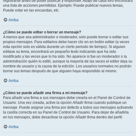
registrarse antes de poder publicar y responder. Abajo de cada foro encontrará
una lista de acciones permitidas. Ejemplo: Puede publicar nuevos temas,
Puede votar en las encuestas, etc.
Arriba
¿Cómo se puede editar o borrar un mensaje?
A menos que sea administrador o moderador, solo puede borrar o editar sus
propios mensajes. Para editarlos debe hacer clic en en botón
editar
(a veces
esta opción solo es válida durante un cierto periodo de tiempo). Si alguien
editase su tema, encontrará un pequeño texto indicando que ha sido
modificado y las veces que lo ha sido. No aparece si fue un moderador o la
administración quién lo editó, aunque la mayoría de las veces el editor deja su
nombre de usuario y la causa de la edición. Los usuarios normales no podrán
borrar sus temas después de que alguien haya respondido al mismo.
Arriba
¿Cómo se puede añadir una firma a mi mensaje?
Para añadir una firma a sus mensajes debe crearla en el Panel de Control de
Usuario. Una vez creada, active la opción
Añadir firma
cuando publique un
mensaje. Puede asignar una firma por defecto a todos sus mensajes activando
la casilla correcta en su Panel de Control de Usuario. Para dejar de añadirla
en los mensajes, debe desactivar la opción
Añadir firma
dentro del perfil.
Arriba