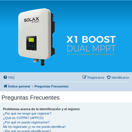
Solax FAQ
Lugar para intercambiar dudas sobre inversores solares Solax y temas relacionados.
FAQ
Registrarse
Identificarse
Índice general
Preguntas Frecuentes
Preguntas Frecuentes
Problemas acerca de la identificación y el registro
¿Por qué me tengo que registrar?
¿Qué es COPPA? (APPCO)
¿Por qué no puedo registrarme?
Me he registrado ¡y no me puedo identificar!
¿Por qué no puedo identificarme?