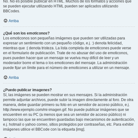
No. No es posible publicar en HTML. Muchos de los formatos y acciones que
se pueden ejecutar utilizando HTML pueden ser aplicados utilizando
BBCodes.
Arriba
¿Qué son los emoticonos?
Los emoticonos son pequeñas imágenes que pueden ser utilizadas para
expresar un sentimiento con un pequeño código, e.j. :) denota felicidad,
mientras que :( denota tristeza. La lista completa de emoticones puede verse
en el formulario de publicación. Trate de no abusar del uso de emoticonos,
pues pueden hacer que un mensaje se vuelva muy difícil de leer y un
moderador borre el tema o los emoticones del mensaje. La administración
puede fijar un límite para el número de emoticones a utilizar en un mensaje.
Arriba
¿Puedo publicar imagenes?
Sí, las imágenes se pueden mostrar en sus mensajes. Si la administración
permite adjuntar archivos, puede subir la imagen directamente al foro. De otra
manera, debe guardar primero su foto en un servidor de acceso público, e.j.
http://www.ejemplo.com/mi-imagen.gif. No puede publicar imágenes que se
encuentren en su PC (a menos que sea un servidor de acceso público) ni
tampoco las que se encuentren guardadas bajo mecanismos de autenticación,
e.j. hotmail o yahoo correo, sitios protegidos por contraseñas, etc. Para exhibir
imágenes utilice el BBCode con la etiqueta [img].