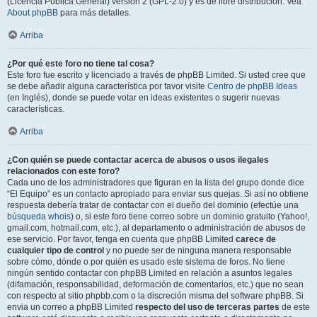
(Licencia Pública General) versión 2 (GPL-2.0) y es de libre distribución. Vea
About phpBB
para más detalles.
Arriba
¿Por qué este foro no tiene tal cosa?
Este foro fue escrito y licenciado a través de phpBB Limited. Si usted cree que
se debe añadir alguna característica por favor visite
Centro de phpBB Ideas
(en Inglés), donde se puede votar en ideas existentes o sugerir nuevas
características.
Arriba
¿Con quién se puede contactar acerca de abusos o usos ilegales
relacionados con este foro?
Cada uno de los administradores que figuran en la lista del grupo donde dice
“El Equipo” es un contacto apropiado para enviar sus quejas. Si así no obtiene
respuesta debería tratar de contactar con el dueño del dominio (efectúe una
búsqueda whois
) o, si este foro tiene correo sobre un dominio gratuito (Yahoo!,
gmail.com, hotmail.com, etc.), al departamento o administración de abusos de
ese servicio. Por favor, tenga en cuenta que phpBB Limited
carece de
cualquier tipo de control
y no puede ser de ninguna manera responsable
sobre cómo, dónde o por quién es usado este sistema de foros. No tiene
ningún sentido contactar con phpBB Limited en relación a asuntos legales
(difamación, responsabilidad, deformación de comentarios, etc.) que no sean
con respecto al sitio phpbb.com o la discreción misma del software phpBB. Si
envia un correo a phpBB Limited
respecto del uso de terceras partes
de este