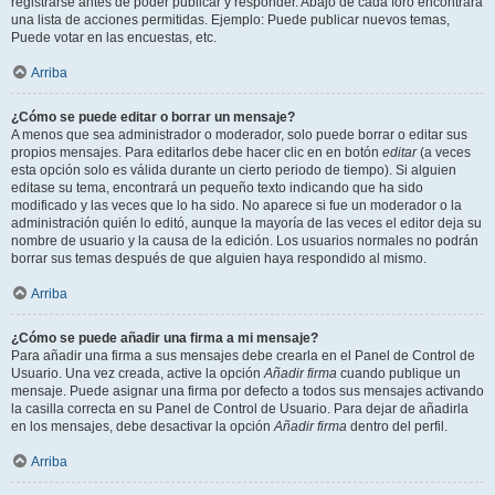
registrarse antes de poder publicar y responder. Abajo de cada foro encontrará
una lista de acciones permitidas. Ejemplo: Puede publicar nuevos temas,
Puede votar en las encuestas, etc.
Arriba
¿Cómo se puede editar o borrar un mensaje?
A menos que sea administrador o moderador, solo puede borrar o editar sus
propios mensajes. Para editarlos debe hacer clic en en botón
editar
(a veces
esta opción solo es válida durante un cierto periodo de tiempo). Si alguien
editase su tema, encontrará un pequeño texto indicando que ha sido
modificado y las veces que lo ha sido. No aparece si fue un moderador o la
administración quién lo editó, aunque la mayoría de las veces el editor deja su
nombre de usuario y la causa de la edición. Los usuarios normales no podrán
borrar sus temas después de que alguien haya respondido al mismo.
Arriba
¿Cómo se puede añadir una firma a mi mensaje?
Para añadir una firma a sus mensajes debe crearla en el Panel de Control de
Usuario. Una vez creada, active la opción
Añadir firma
cuando publique un
mensaje. Puede asignar una firma por defecto a todos sus mensajes activando
la casilla correcta en su Panel de Control de Usuario. Para dejar de añadirla
en los mensajes, debe desactivar la opción
Añadir firma
dentro del perfil.
Arriba