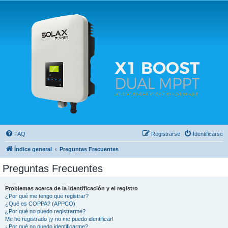
Solax FAQ
Lugar para intercambiar dudas sobre inversores solares Solax y temas relacionados.
FAQ
Registrarse
Identificarse
Índice general
Preguntas Frecuentes
Preguntas Frecuentes
Problemas acerca de la identificación y el registro
¿Por qué me tengo que registrar?
¿Qué es COPPA? (APPCO)
¿Por qué no puedo registrarme?
Me he registrado ¡y no me puedo identificar!
¿Por qué no puedo identificarme?