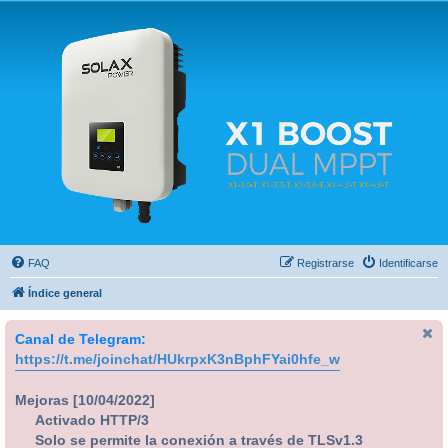
Solax FAQ
Lugar para intercambiar dudas sobre inversores solares Solax y temas relacionados.
FAQ
Registrarse
Identificarse
Índice general
Canal de Telegram:
https://t.me/joinchat/HUkrpxK3nBphFYai0hfe_w
Mejoras [10/04/2022]
Activado HTTP/3
Solo se permite la conexión a través de TLSv1.3