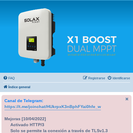
Solax FAQ
Lugar para intercambiar dudas sobre inversores solares Solax y temas relacionados.
FAQ
Registrarse
Identificarse
Índice general
Canal de Telegram:
https://t.me/joinchat/HUkrpxK3nBphFYai0hfe_w
Mejoras [10/04/2022]
Activado HTTP/3
Solo se permite la conexión a través de TLSv1.3