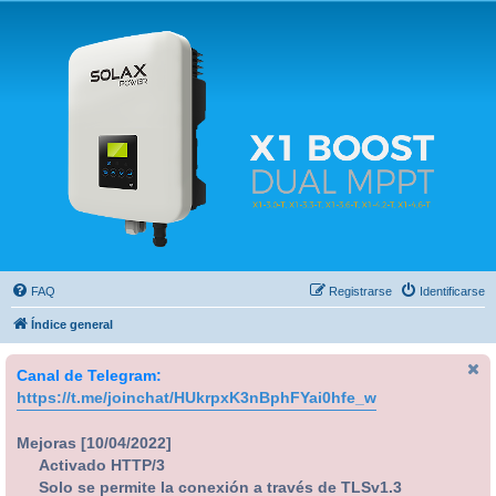
Solax FAQ
Lugar para intercambiar dudas sobre inversores solares Solax y temas relacionados.
FAQ
Registrarse
Identificarse
Índice general
Canal de Telegram:
https://t.me/joinchat/HUkrpxK3nBphFYai0hfe_w
Mejoras [10/04/2022]
Activado HTTP/3
Solo se permite la conexión a través de TLSv1.3