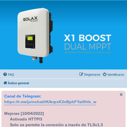
Solax FAQ
Lugar para intercambiar dudas sobre inversores solares Solax y temas relacionados.
FAQ
Registrarse
Identificarse
Índice general
Canal de Telegram:
https://t.me/joinchat/HUkrpxK3nBphFYai0hfe_w
Mejoras [10/04/2022]
Activado HTTP/3
Solo se permite la conexión a través de TLSv1.3