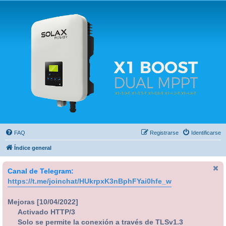
Solax FAQ
Lugar para intercambiar dudas sobre inversores solares Solax y temas relacionados.
FAQ
Registrarse
Identificarse
Índice general
Canal de Telegram:
https://t.me/joinchat/HUkrpxK3nBphFYai0hfe_w
Mejoras [10/04/2022]
Activado HTTP/3
Solo se permite la conexión a través de TLSv1.3