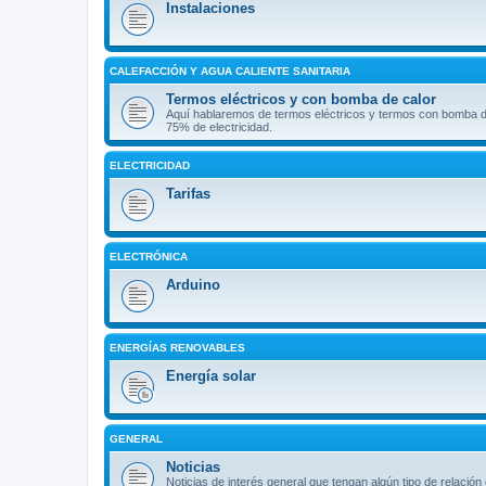
Instalaciones
CALEFACCIÓN Y AGUA CALIENTE SANITARIA
Termos eléctricos y con bomba de calor
Aquí hablaremos de termos eléctricos y termos con bomba d
75% de electricidad.
ELECTRICIDAD
Tarifas
ELECTRÓNICA
Arduino
ENERGÍAS RENOVABLES
Energía solar
GENERAL
Noticias
Noticias de interés general que tengan algún tipo de relación 