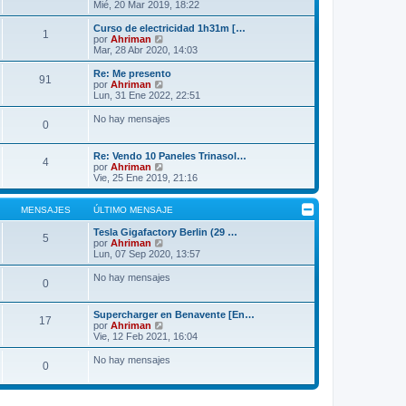
o
e
e
Mié, 20 Mar 2019, 18:22
m
r
e
ú
Curso de electricidad 1h31m […
1
n
l
V
por
Ahriman
s
t
e
Mar, 28 Abr 2020, 14:03
a
i
r
j
m
ú
Re: Me presento
91
e
o
l
V
por
Ahriman
m
t
e
Lun, 31 Ene 2022, 22:51
e
i
r
n
m
ú
No hay mensajes
s
0
o
l
a
m
t
j
e
i
Re: Vendo 10 Paneles Trinasol…
e
n
m
4
V
por
Ahriman
s
o
e
Vie, 25 Ene 2019, 21:16
a
m
r
j
e
ú
e
n
l
MENSAJES
ÚLTIMO MENSAJE
s
t
a
i
Tesla Gigafactory Berlin (29 …
j
5
m
V
por
Ahriman
e
o
e
Lun, 07 Sep 2020, 13:57
m
r
e
ú
No hay mensajes
0
n
l
s
t
a
i
Supercharger en Benavente [En…
j
m
17
V
por
Ahriman
e
o
e
Vie, 12 Feb 2021, 16:04
m
r
e
ú
No hay mensajes
n
0
l
s
t
a
i
j
m
e