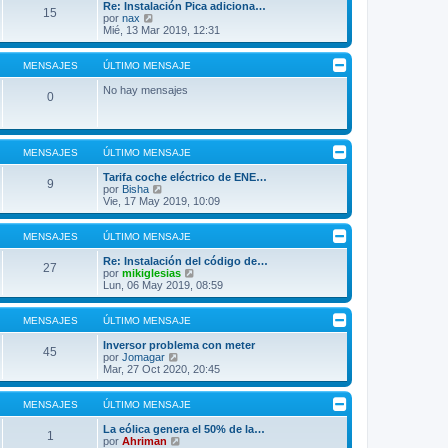
Re: Instalación Pica adiciona…
15
V
por
nax
e
Mié, 13 Mar 2019, 12:31
r
ú
l
MENSAJES
ÚLTIMO MENSAJE
t
i
No hay mensajes
0
m
o
m
e
n
MENSAJES
ÚLTIMO MENSAJE
s
a
Tarifa coche eléctrico de ENE…
9
j
V
por
Bisha
e
e
Vie, 17 May 2019, 10:09
r
ú
l
MENSAJES
ÚLTIMO MENSAJE
t
i
Re: Instalación del código de…
27
m
V
por
mikiglesias
o
e
Lun, 06 May 2019, 08:59
m
r
e
ú
n
l
MENSAJES
ÚLTIMO MENSAJE
s
t
a
i
Inversor problema con meter
45
j
V
m
por
Jomagar
e
e
o
Mar, 27 Oct 2020, 20:45
r
m
ú
e
l
n
MENSAJES
ÚLTIMO MENSAJE
t
s
i
a
La eólica genera el 50% de la…
1
m
V
j
por
Ahriman