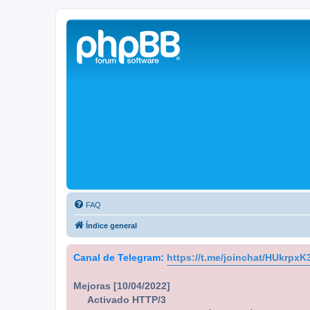
Solax FAQ
Lugar para intercambiar dudas sobre inversores solares Solax y temas
FAQ
Índice general
Canal de Telegram:
https://t.me/joinchat/HUkrpx
Mejoras [10/04/2022]
Activado HTTP/3