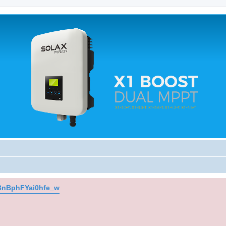
 relacionados.
K3nBphFYai0hfe_w