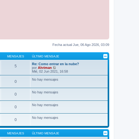
Fecha actual Jue, 06 Ago 2026, 03:09
MENSAJES
ÚLTIMO MENSAJE
Re: Como entrar en la nube?
5
V
por
Ahriman
e
Mié, 02 Jun 2021, 16:58
r
ú
No hay mensajes
0
l
t
i
No hay mensajes
m
0
o
m
e
No hay mensajes
0
n
s
a
No hay mensajes
0
j
e
MENSAJES
ÚLTIMO MENSAJE