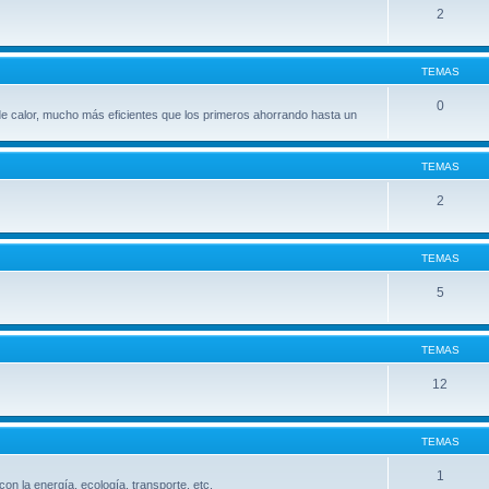
2
TEMAS
0
e calor, mucho más eficientes que los primeros ahorrando hasta un
TEMAS
2
TEMAS
5
TEMAS
12
TEMAS
1
con la energía, ecología, transporte, etc.