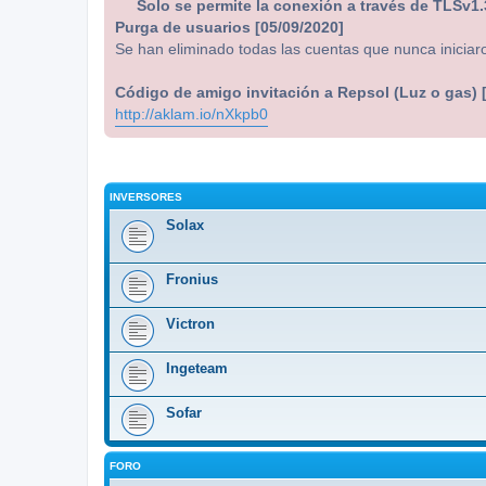
Solo se permite la conexión a través de TLSv1.
Purga de usuarios [05/09/2020]
Se han eliminado todas las cuentas que nunca iniciar
Código de amigo invitación a Repsol (Luz o gas) 
http://aklam.io/nXkpb0
INVERSORES
Solax
Fronius
Victron
Ingeteam
Sofar
FORO