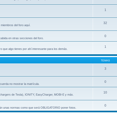
1
32
miembros del foro aquí.
0
cabida en otras secciones del foro.
1
ro que algo tienes por ahí interesante para los demás.
TEMAS
3
0
cuerda no mostrar la matrícula.
10
rchargers de Tesla), IONITY, EasyCharger, MOBI-E y más.
0
ndrán unas normas como que será OBLIGATORIO poner fotos.