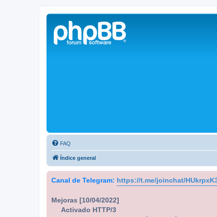
Solax FAQ
Lugar para intercambiar dudas sobre inversores solares Solax y temas
FAQ
Índice general
Canal de Telegram:
https://t.me/joinchat/HUkrpx
Mejoras [10/04/2022]
Activado HTTP/3