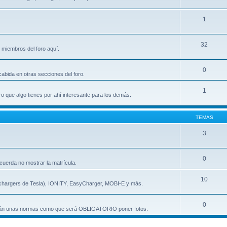
1
32
miembros del foro aquí.
0
cabida en otras secciones del foro.
1
ro que algo tienes por ahí interesante para los demás.
TEMAS
3
0
cuerda no mostrar la matrícula.
10
rchargers de Tesla), IONITY, EasyCharger, MOBI-E y más.
0
ndrán unas normas como que será OBLIGATORIO poner fotos.