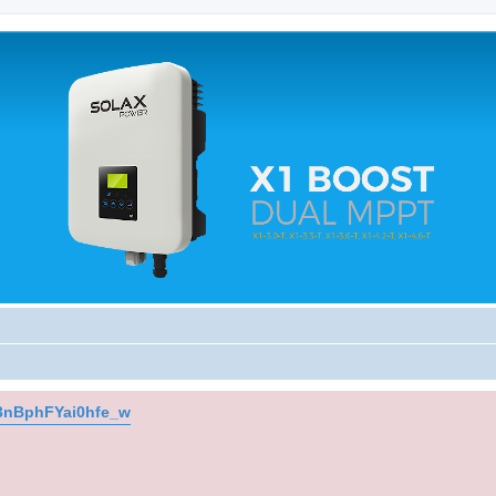
 relacionados.
K3nBphFYai0hfe_w