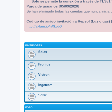
Solo se permite la conexión a través de TLSv1.
Purga de usuarios [05/09/2020]
Se han eliminado todas las cuentas que nunca iniciar
Código de amigo invitación a Repsol (Luz o gas) 
http://aklam.io/nXkpb0
INVERSORES
Solax
Fronius
Victron
Ingeteam
Sofar
FORO