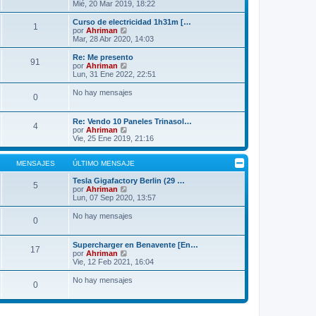
o
e
e
Mié, 20 Mar 2019, 18:22
m
r
e
ú
Curso de electricidad 1h31m […
1
n
l
V
por
Ahriman
s
t
e
Mar, 28 Abr 2020, 14:03
a
i
r
j
m
ú
Re: Me presento
91
e
o
l
V
por
Ahriman
m
t
e
Lun, 31 Ene 2022, 22:51
e
i
r
n
m
ú
No hay mensajes
s
0
o
l
a
m
t
j
e
i
Re: Vendo 10 Paneles Trinasol…
e
n
m
4
V
por
Ahriman
s
o
e
Vie, 25 Ene 2019, 21:16
a
m
r
j
e
ú
e
n
l
MENSAJES
ÚLTIMO MENSAJE
s
t
a
i
Tesla Gigafactory Berlin (29 …
j
5
m
V
por
Ahriman
e
o
e
Lun, 07 Sep 2020, 13:57
m
r
e
ú
No hay mensajes
0
n
l
s
t
a
i
Supercharger en Benavente [En…
j
m
17
V
por
Ahriman
e
o
e
Vie, 12 Feb 2021, 16:04
m
r
e
ú
No hay mensajes
n
0
l
s
t
a
i
j
m
e