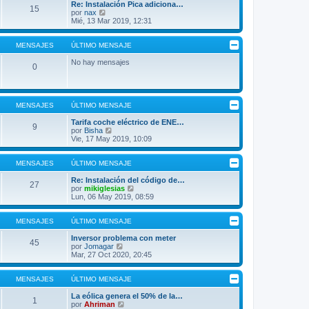
Re: Instalación Pica adiciona…
15
V
por
nax
e
Mié, 13 Mar 2019, 12:31
r
ú
l
MENSAJES
ÚLTIMO MENSAJE
t
i
No hay mensajes
0
m
o
m
e
n
MENSAJES
ÚLTIMO MENSAJE
s
a
Tarifa coche eléctrico de ENE…
9
j
V
por
Bisha
e
e
Vie, 17 May 2019, 10:09
r
ú
l
MENSAJES
ÚLTIMO MENSAJE
t
i
Re: Instalación del código de…
27
m
V
por
mikiglesias
o
e
Lun, 06 May 2019, 08:59
m
r
e
ú
n
l
MENSAJES
ÚLTIMO MENSAJE
s
t
a
i
Inversor problema con meter
45
j
V
m
por
Jomagar
e
e
o
Mar, 27 Oct 2020, 20:45
r
m
ú
e
l
n
MENSAJES
ÚLTIMO MENSAJE
t
s
i
a
La eólica genera el 50% de la…
1
m
V
j
por
Ahriman