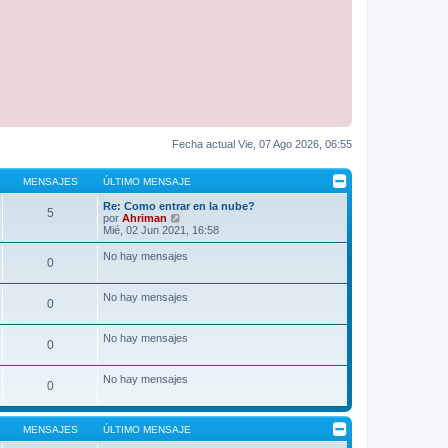
Fecha actual Vie, 07 Ago 2026, 06:55
MENSAJES
ÚLTIMO MENSAJE
Re: Como entrar en la nube?
5
V
por
Ahriman
e
Mié, 02 Jun 2021, 16:58
r
ú
No hay mensajes
0
l
t
i
No hay mensajes
m
0
o
m
e
No hay mensajes
0
n
s
a
No hay mensajes
0
j
e
MENSAJES
ÚLTIMO MENSAJE