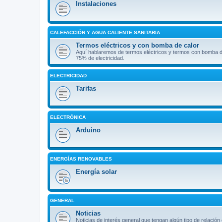
Instalaciones
CALEFACCIÓN Y AGUA CALIENTE SANITARIA
Termos eléctricos y con bomba de calor
Aquí hablaremos de termos eléctricos y termos con bomba d
75% de electricidad.
ELECTRICIDAD
Tarifas
ELECTRÓNICA
Arduino
ENERGÍAS RENOVABLES
Energía solar
GENERAL
Noticias
Noticias de interés general que tengan algún tipo de relación 