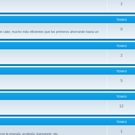
2
TEMAS
0
e calor, mucho más eficientes que los primeros ahorrando hasta un
TEMAS
2
TEMAS
5
TEMAS
12
TEMAS
1
con la energía, ecología, transporte, etc.