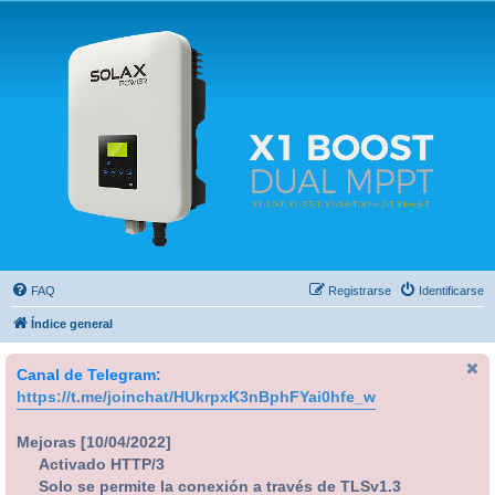
Solax FAQ
Lugar para intercambiar dudas sobre inversores solares Solax y temas relacionados.
FAQ
Registrarse
Identificarse
Índice general
Canal de Telegram:
https://t.me/joinchat/HUkrpxK3nBphFYai0hfe_w
Mejoras [10/04/2022]
Activado HTTP/3
Solo se permite la conexión a través de TLSv1.3