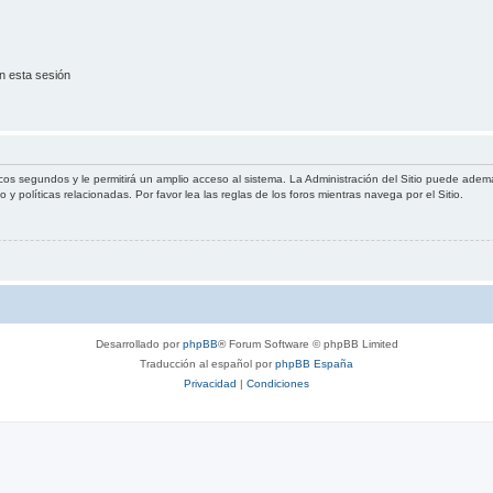
n esta sesión
cos segundos y le permitirá un amplio acceso al sistema. La Administración del Sitio puede ademá
 y políticas relacionadas. Por favor lea las reglas de los foros mientras navega por el Sitio.
Desarrollado por
phpBB
® Forum Software © phpBB Limited
Traducción al español por
phpBB España
Privacidad
|
Condiciones