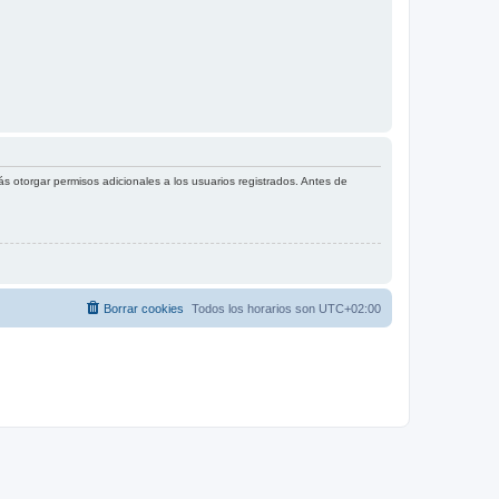
s otorgar permisos adicionales a los usuarios registrados. Antes de
Borrar cookies
Todos los horarios son
UTC+02:00