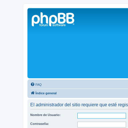
Solax FAQ
Lugar para intercambiar dudas sobre inversores solares Solax y temas
FAQ
Índice general
El administrador del sitio requiere que esté regis
Nombre de Usuario:
Contraseña: