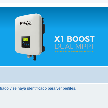
 relacionados.
trado y se haya identificado para ver perfiles.