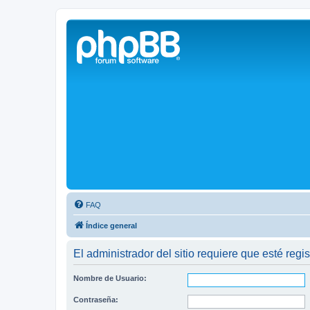
Solax FAQ
Lugar para intercambiar dudas sobre inversores solares Solax y temas
FAQ
Índice general
El administrador del sitio requiere que esté regis
Nombre de Usuario:
Contraseña: