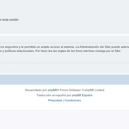
n esta sesión
cos segundos y le permitirá un amplio acceso al sistema. La Administración del Sitio puede ademá
 y políticas relacionadas. Por favor lea las reglas de los foros mientras navega por el Sitio.
Desarrollado por
phpBB
® Forum Software © phpBB Limited
Traducción al español por
phpBB España
Privacidad
|
Condiciones