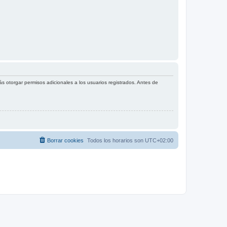
s otorgar permisos adicionales a los usuarios registrados. Antes de
Borrar cookies
Todos los horarios son
UTC+02:00