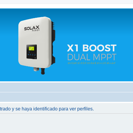
 relacionados.
trado y se haya identificado para ver perfiles.