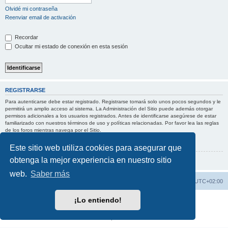
Olvidé mi contraseña
Reenviar email de activación
Recordar
Ocultar mi estado de conexión en esta sesión
REGISTRARSE
Para autenticarse debe estar registrado. Registrarse tomará solo unos pocos segundos y le
permitirá un amplio acceso al sistema. La Administración del Sitio puede además otorgar
permisos adicionales a los usuarios registrados. Antes de identificarse asegúrese de estar
familiarizado con nuestros términos de uso y políticas relacionadas. Por favor lea las reglas
de los foros mientras navega por el Sitio.
Condiciones de uso
|
Política de privacidad
Este sitio web utiliza cookies para asegurar que
obtenga la mejor experiencia en nuestro sitio
Registrarse
web.
Saber más
Índice general
Borrar cookies
Todos los horarios son
UTC+02:00
¡Lo entiendo!
Desarrollado por
phpBB
® Forum Software © phpBB Limited
Traducción al español por
phpBB España
Privacidad
|
Condiciones