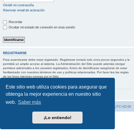
Olvidé mi contraseña
Reenviar email de activación
Recordar
Ocultar mi estado de conexión en esta sesión
REGISTRARSE
Para autenticarse debe estar registrado. Registrarse tomará solo unos pocos segundos y le
permitirá un amplio acceso al sistema. La Administración del Sitio puede además otorgar
permisos adicionales a los usuarios registrados. Antes de identificarse asegúrese de estar
familiarizado con nuestros términos de uso y políticas relacionadas. Por favor lea las reglas
de los foros mientras navega por el Sitio.
Condiciones de uso
|
Política de privacidad
Este sitio web utiliza cookies para asegurar que
obtenga la mejor experiencia en nuestro sitio
Registrarse
web.
Saber más
Índice general
Borrar cookies
Todos los horarios son
UTC+02:00
¡Lo entiendo!
Desarrollado por
phpBB
® Forum Software © phpBB Limited
Traducción al español por
phpBB España
Privacidad
|
Condiciones