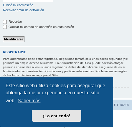
Olvidé mi contraseña
Reenviar email de activación
Recordar
Ocultar mi estado de conexión en esta sesión
REGISTRARSE
Para autenticarse debe estar registrado. Registrarse tomará solo unos pocos segundos y le
permitirá un amplio acceso al sistema. La Administración del Sitio puede además otorgar
permisos adicionales a los usuarios registrados. Antes de identificarse asegúrese de estar
familiarizado con nuestros términos de uso y políticas relacionadas. Por favor lea las reglas
de los foros mientras navega por el Sitio.
Condiciones de uso
|
Política de privacidad
Este sitio web utiliza cookies para asegurar que
obtenga la mejor experiencia en nuestro sitio
Registrarse
web.
Saber más
Índice general
Borrar cookies
Todos los horarios son
UTC+02:00
¡Lo entiendo!
Desarrollado por
phpBB
® Forum Software © phpBB Limited
Traducción al español por
phpBB España
Privacidad
|
Condiciones