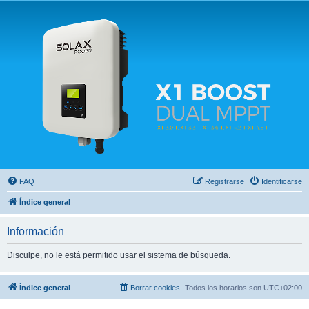
Solax FAQ
Lugar para intercambiar dudas sobre inversores solares Solax y temas relacionados.
FAQ
Registrarse
Identificarse
Índice general
Información
Disculpe, no le está permitido usar el sistema de búsqueda.
Índice general
Borrar cookies
Todos los horarios son
UTC+02:00