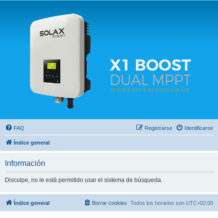
Solax FAQ
Lugar para intercambiar dudas sobre inversores solares Solax y temas relacionados.
FAQ
Registrarse
Identificarse
Índice general
Información
Disculpe, no le está permitido usar el sistema de búsqueda.
Índice general
Borrar cookies
Todos los horarios son
UTC+02:00