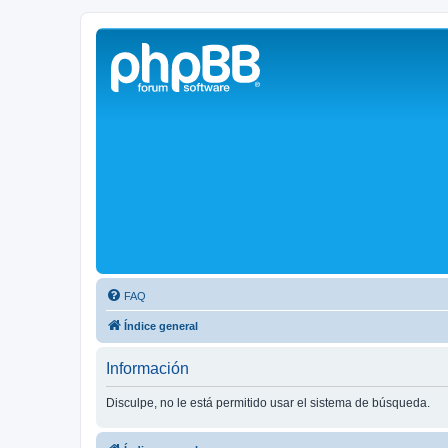
Solax FAQ
Lugar para intercambiar dudas sobre inversores solares Solax y temas
FAQ
Índice general
Información
Disculpe, no le está permitido usar el sistema de búsqueda.