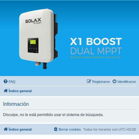
Solax FAQ
Lugar para intercambiar dudas sobre inversores solares Solax y temas relacionados.
FAQ
Registrarse
Identificarse
Índice general
Información
Disculpe, no le está permitido usar el sistema de búsqueda.
Índice general
Borrar cookies
Todos los horarios son
UTC+02:00