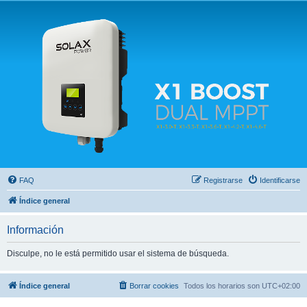
Solax FAQ
Lugar para intercambiar dudas sobre inversores solares Solax y temas relacionados.
FAQ
Registrarse
Identificarse
Índice general
Información
Disculpe, no le está permitido usar el sistema de búsqueda.
Índice general
Borrar cookies
Todos los horarios son
UTC+02:00