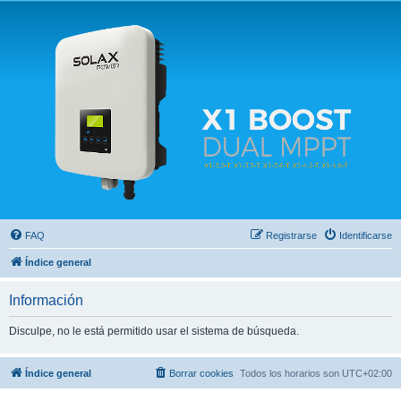
Solax FAQ
Lugar para intercambiar dudas sobre inversores solares Solax y temas relacionados.
FAQ
Registrarse
Identificarse
Índice general
Información
Disculpe, no le está permitido usar el sistema de búsqueda.
Índice general
Borrar cookies
Todos los horarios son
UTC+02:00