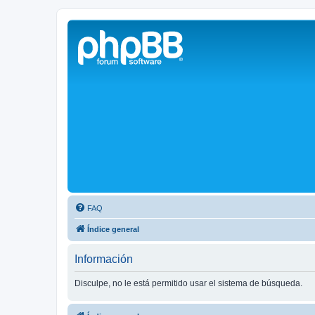
Solax FAQ
Lugar para intercambiar dudas sobre inversores solares Solax y temas
FAQ
Índice general
Información
Disculpe, no le está permitido usar el sistema de búsqueda.