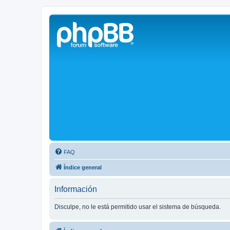
Solax FAQ
Lugar para intercambiar dudas sobre inversores solares Solax y temas
FAQ
Índice general
Información
Disculpe, no le está permitido usar el sistema de búsqueda.