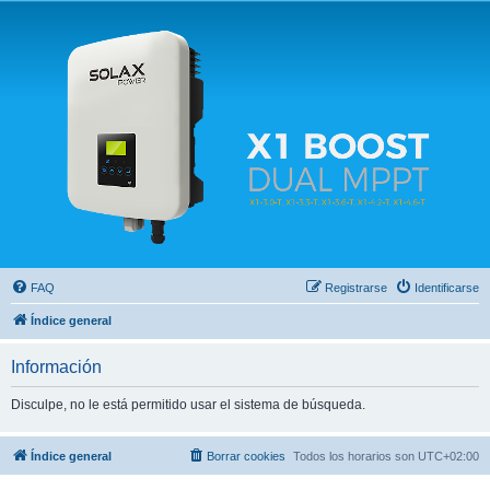
Solax FAQ
Lugar para intercambiar dudas sobre inversores solares Solax y temas relacionados.
FAQ
Registrarse
Identificarse
Índice general
Información
Disculpe, no le está permitido usar el sistema de búsqueda.
Índice general
Borrar cookies
Todos los horarios son
UTC+02:00