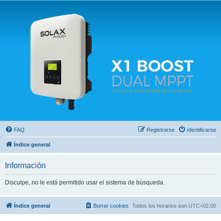
Solax FAQ
Lugar para intercambiar dudas sobre inversores solares Solax y temas relacionados.
FAQ
Registrarse
Identificarse
Índice general
Información
Disculpe, no le está permitido usar el sistema de búsqueda.
Índice general
Borrar cookies
Todos los horarios son
UTC+02:00