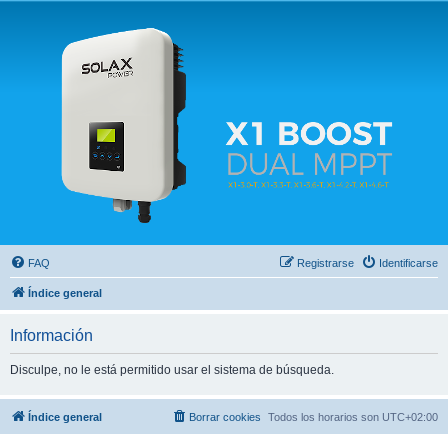
Solax FAQ
Lugar para intercambiar dudas sobre inversores solares Solax y temas relacionados.
FAQ
Registrarse
Identificarse
Índice general
Información
Disculpe, no le está permitido usar el sistema de búsqueda.
Índice general
Borrar cookies
Todos los horarios son
UTC+02:00