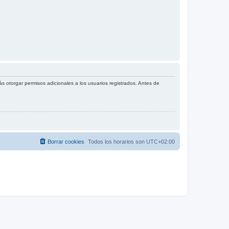
s otorgar permisos adicionales a los usuarios registrados. Antes de
Borrar cookies
Todos los horarios son
UTC+02:00