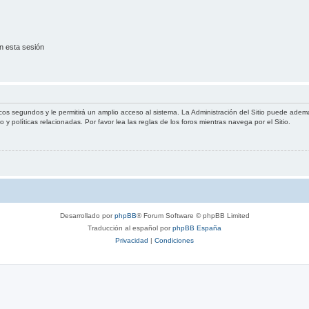
n esta sesión
cos segundos y le permitirá un amplio acceso al sistema. La Administración del Sitio puede ademá
 y políticas relacionadas. Por favor lea las reglas de los foros mientras navega por el Sitio.
Desarrollado por
phpBB
® Forum Software © phpBB Limited
Traducción al español por
phpBB España
Privacidad
|
Condiciones