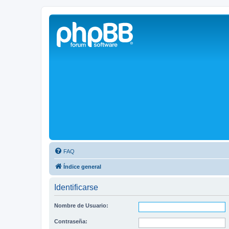
Solax FAQ
Lugar para intercambiar dudas sobre inversores solares Solax y temas
FAQ
Índice general
Identificarse
Nombre de Usuario:
Contraseña: