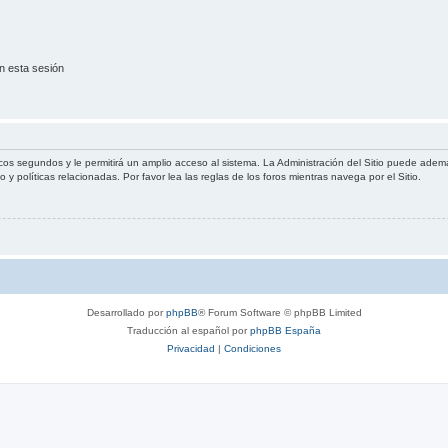
n esta sesión
cos segundos y le permitirá un amplio acceso al sistema. La Administración del Sitio puede ademá
 y políticas relacionadas. Por favor lea las reglas de los foros mientras navega por el Sitio.
Desarrollado por
phpBB
® Forum Software © phpBB Limited
Traducción al español por
phpBB España
Privacidad
|
Condiciones