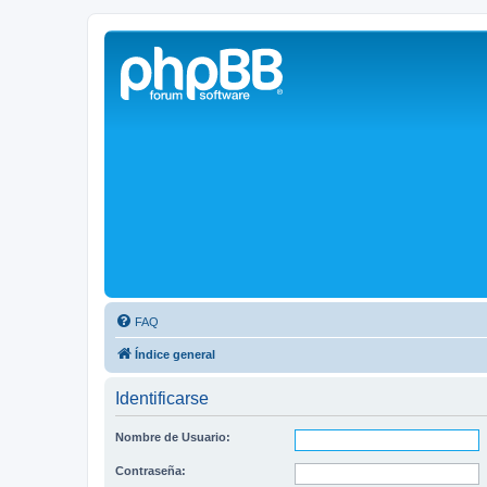
Solax FAQ
Lugar para intercambiar dudas sobre inversores solares Solax y temas
FAQ
Índice general
Identificarse
Nombre de Usuario:
Contraseña: