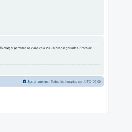
s otorgar permisos adicionales a los usuarios registrados. Antes de
Borrar cookies
Todos los horarios son
UTC+02:00