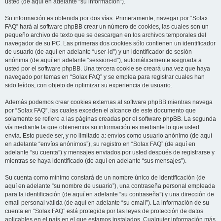
usted (de aquí en adelante “su información”).
Su información es obtenida por dos vías. Primeramente, navegar por “Solax
FAQ” hará al software phpBB crear un número de cookies, las cuales son un
pequeño archivo de texto que se descargan en los archivos temporales del
navegador de su PC. Las primeras dos cookies sólo contienen un identificador
de usuario (de aquí en adelante “user-id”) y un identificador de sesión
anónima (de aquí en adelante “session-id”), automáticamente asignada a
usted por el software phpBB. Una tercera cookie se creará una vez que haya
navegado por temas en “Solax FAQ” y se emplea para registrar cuales han
sido leídos, con objeto de optimizar su experiencia de usuario.
Además podemos crear cookies externas al software phpBB mientras navega
por “Solax FAQ”, las cuales exceden el alcance de este documento que
solamente se refiere a las páginas creadas por el software phpBB. La segunda
vía mediante la que obtenemos su información es mediante lo que usted
envía. Esto puede ser, y no limitado a: envíos como usuario anónimo (de aquí
en adelante “envíos anónimos”), su registro en “Solax FAQ” (de aquí en
adelante “su cuenta”) y mensajes enviados por usted después de registrarse y
mientras se haya identificado (de aquí en adelante “sus mensajes”).
Su cuenta como mínimo constará de un nombre único de identificación (de
aquí en adelante “su nombre de usuario”), una contraseña personal empleada
para la identificación (de aquí en adelante “su contraseña”) y una dirección de
email personal válida (de aquí en adelante “su email”). La información de su
cuenta en “Solax FAQ” está protegida por las leyes de protección de datos
aplicables en el país en el que estamos instalados. Cualquier información más