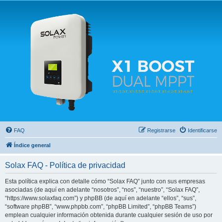
Solax FAQ
Lugar para intercambiar dudas sobre inversores solares Solax y temas relacionados.
FAQ
Registrarse
Identificarse
Índice general
Solax FAQ - Política de privacidad
Esta política explica con detalle cómo “Solax FAQ” junto con sus empresas
asociadas (de aquí en adelante “nosotros”, “nos”, “nuestro”, “Solax FAQ”,
“https://www.solaxfaq.com”) y phpBB (de aquí en adelante “ellos”, “sus”,
“software phpBB”, “www.phpbb.com”, “phpBB Limited”, “phpBB Teams”)
emplean cualquier información obtenida durante cualquier sesión de uso por