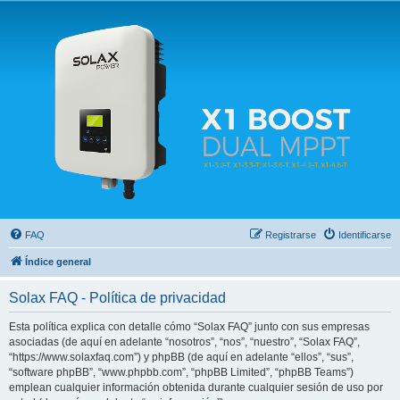
Solax FAQ
Lugar para intercambiar dudas sobre inversores solares Solax y temas relacionados.
FAQ
Registrarse
Identificarse
Índice general
Solax FAQ - Política de privacidad
Esta política explica con detalle cómo “Solax FAQ” junto con sus empresas
asociadas (de aquí en adelante “nosotros”, “nos”, “nuestro”, “Solax FAQ”,
“https://www.solaxfaq.com”) y phpBB (de aquí en adelante “ellos”, “sus”,
“software phpBB”, “www.phpbb.com”, “phpBB Limited”, “phpBB Teams”)
emplean cualquier información obtenida durante cualquier sesión de uso por