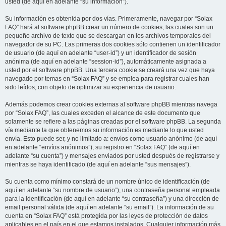
usted (de aquí en adelante “su información”).
Su información es obtenida por dos vías. Primeramente, navegar por “Solax
FAQ” hará al software phpBB crear un número de cookies, las cuales son un
pequeño archivo de texto que se descargan en los archivos temporales del
navegador de su PC. Las primeras dos cookies sólo contienen un identificador
de usuario (de aquí en adelante “user-id”) y un identificador de sesión
anónima (de aquí en adelante “session-id”), automáticamente asignada a
usted por el software phpBB. Una tercera cookie se creará una vez que haya
navegado por temas en “Solax FAQ” y se emplea para registrar cuales han
sido leídos, con objeto de optimizar su experiencia de usuario.
Además podemos crear cookies externas al software phpBB mientras navega
por “Solax FAQ”, las cuales exceden el alcance de este documento que
solamente se refiere a las páginas creadas por el software phpBB. La segunda
vía mediante la que obtenemos su información es mediante lo que usted
envía. Esto puede ser, y no limitado a: envíos como usuario anónimo (de aquí
en adelante “envíos anónimos”), su registro en “Solax FAQ” (de aquí en
adelante “su cuenta”) y mensajes enviados por usted después de registrarse y
mientras se haya identificado (de aquí en adelante “sus mensajes”).
Su cuenta como mínimo constará de un nombre único de identificación (de
aquí en adelante “su nombre de usuario”), una contraseña personal empleada
para la identificación (de aquí en adelante “su contraseña”) y una dirección de
email personal válida (de aquí en adelante “su email”). La información de su
cuenta en “Solax FAQ” está protegida por las leyes de protección de datos
aplicables en el país en el que estamos instalados. Cualquier información más