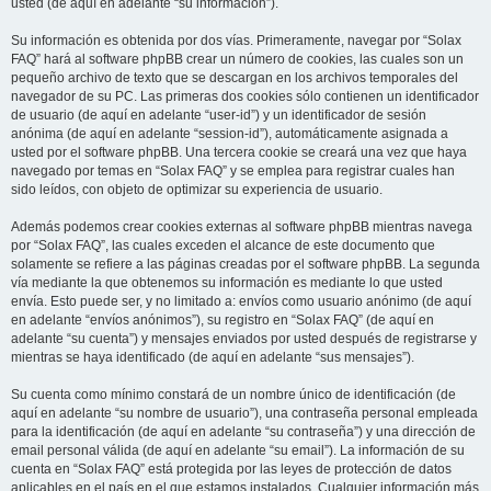
usted (de aquí en adelante “su información”).
Su información es obtenida por dos vías. Primeramente, navegar por “Solax
FAQ” hará al software phpBB crear un número de cookies, las cuales son un
pequeño archivo de texto que se descargan en los archivos temporales del
navegador de su PC. Las primeras dos cookies sólo contienen un identificador
de usuario (de aquí en adelante “user-id”) y un identificador de sesión
anónima (de aquí en adelante “session-id”), automáticamente asignada a
usted por el software phpBB. Una tercera cookie se creará una vez que haya
navegado por temas en “Solax FAQ” y se emplea para registrar cuales han
sido leídos, con objeto de optimizar su experiencia de usuario.
Además podemos crear cookies externas al software phpBB mientras navega
por “Solax FAQ”, las cuales exceden el alcance de este documento que
solamente se refiere a las páginas creadas por el software phpBB. La segunda
vía mediante la que obtenemos su información es mediante lo que usted
envía. Esto puede ser, y no limitado a: envíos como usuario anónimo (de aquí
en adelante “envíos anónimos”), su registro en “Solax FAQ” (de aquí en
adelante “su cuenta”) y mensajes enviados por usted después de registrarse y
mientras se haya identificado (de aquí en adelante “sus mensajes”).
Su cuenta como mínimo constará de un nombre único de identificación (de
aquí en adelante “su nombre de usuario”), una contraseña personal empleada
para la identificación (de aquí en adelante “su contraseña”) y una dirección de
email personal válida (de aquí en adelante “su email”). La información de su
cuenta en “Solax FAQ” está protegida por las leyes de protección de datos
aplicables en el país en el que estamos instalados. Cualquier información más