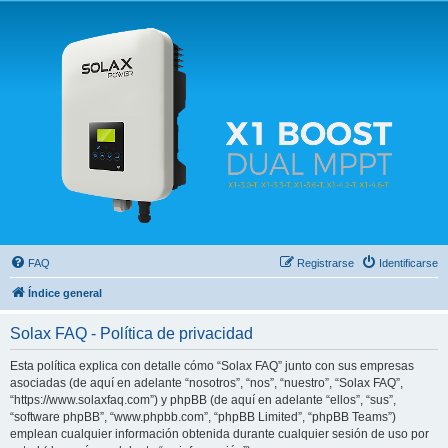
Solax FAQ
Lugar para intercambiar dudas sobre inversores solares Solax y temas relacionados.
FAQ
Registrarse
Identificarse
Índice general
Solax FAQ - Política de privacidad
Esta política explica con detalle cómo “Solax FAQ” junto con sus empresas
asociadas (de aquí en adelante “nosotros”, “nos”, “nuestro”, “Solax FAQ”,
“https://www.solaxfaq.com”) y phpBB (de aquí en adelante “ellos”, “sus”,
“software phpBB”, “www.phpbb.com”, “phpBB Limited”, “phpBB Teams”)
emplean cualquier información obtenida durante cualquier sesión de uso por