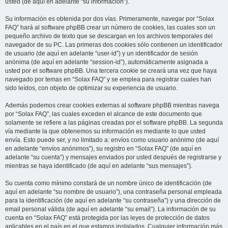
usted (de aquí en adelante “su información”).
Su información es obtenida por dos vías. Primeramente, navegar por “Solax
FAQ” hará al software phpBB crear un número de cookies, las cuales son un
pequeño archivo de texto que se descargan en los archivos temporales del
navegador de su PC. Las primeras dos cookies sólo contienen un identificador
de usuario (de aquí en adelante “user-id”) y un identificador de sesión
anónima (de aquí en adelante “session-id”), automáticamente asignada a
usted por el software phpBB. Una tercera cookie se creará una vez que haya
navegado por temas en “Solax FAQ” y se emplea para registrar cuales han
sido leídos, con objeto de optimizar su experiencia de usuario.
Además podemos crear cookies externas al software phpBB mientras navega
por “Solax FAQ”, las cuales exceden el alcance de este documento que
solamente se refiere a las páginas creadas por el software phpBB. La segunda
vía mediante la que obtenemos su información es mediante lo que usted
envía. Esto puede ser, y no limitado a: envíos como usuario anónimo (de aquí
en adelante “envíos anónimos”), su registro en “Solax FAQ” (de aquí en
adelante “su cuenta”) y mensajes enviados por usted después de registrarse y
mientras se haya identificado (de aquí en adelante “sus mensajes”).
Su cuenta como mínimo constará de un nombre único de identificación (de
aquí en adelante “su nombre de usuario”), una contraseña personal empleada
para la identificación (de aquí en adelante “su contraseña”) y una dirección de
email personal válida (de aquí en adelante “su email”). La información de su
cuenta en “Solax FAQ” está protegida por las leyes de protección de datos
aplicables en el país en el que estamos instalados. Cualquier información más