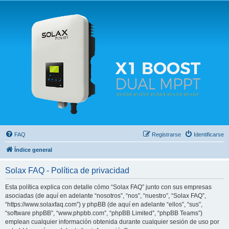
Solax FAQ
Lugar para intercambiar dudas sobre inversores solares Solax y temas relacionados.
FAQ
Registrarse
Identificarse
Índice general
Solax FAQ - Política de privacidad
Esta política explica con detalle cómo “Solax FAQ” junto con sus empresas
asociadas (de aquí en adelante “nosotros”, “nos”, “nuestro”, “Solax FAQ”,
“https://www.solaxfaq.com”) y phpBB (de aquí en adelante “ellos”, “sus”,
“software phpBB”, “www.phpbb.com”, “phpBB Limited”, “phpBB Teams”)
emplean cualquier información obtenida durante cualquier sesión de uso por