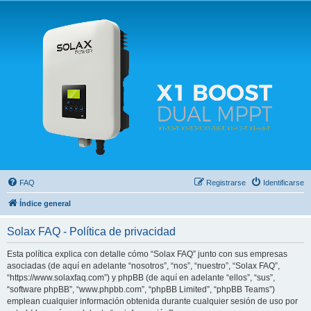
Solax FAQ
Lugar para intercambiar dudas sobre inversores solares Solax y temas relacionados.
FAQ
Registrarse
Identificarse
Índice general
Solax FAQ - Política de privacidad
Esta política explica con detalle cómo “Solax FAQ” junto con sus empresas
asociadas (de aquí en adelante “nosotros”, “nos”, “nuestro”, “Solax FAQ”,
“https://www.solaxfaq.com”) y phpBB (de aquí en adelante “ellos”, “sus”,
“software phpBB”, “www.phpbb.com”, “phpBB Limited”, “phpBB Teams”)
emplean cualquier información obtenida durante cualquier sesión de uso por