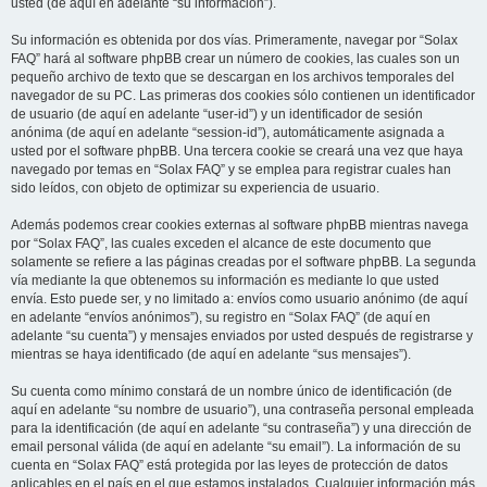
usted (de aquí en adelante “su información”).
Su información es obtenida por dos vías. Primeramente, navegar por “Solax
FAQ” hará al software phpBB crear un número de cookies, las cuales son un
pequeño archivo de texto que se descargan en los archivos temporales del
navegador de su PC. Las primeras dos cookies sólo contienen un identificador
de usuario (de aquí en adelante “user-id”) y un identificador de sesión
anónima (de aquí en adelante “session-id”), automáticamente asignada a
usted por el software phpBB. Una tercera cookie se creará una vez que haya
navegado por temas en “Solax FAQ” y se emplea para registrar cuales han
sido leídos, con objeto de optimizar su experiencia de usuario.
Además podemos crear cookies externas al software phpBB mientras navega
por “Solax FAQ”, las cuales exceden el alcance de este documento que
solamente se refiere a las páginas creadas por el software phpBB. La segunda
vía mediante la que obtenemos su información es mediante lo que usted
envía. Esto puede ser, y no limitado a: envíos como usuario anónimo (de aquí
en adelante “envíos anónimos”), su registro en “Solax FAQ” (de aquí en
adelante “su cuenta”) y mensajes enviados por usted después de registrarse y
mientras se haya identificado (de aquí en adelante “sus mensajes”).
Su cuenta como mínimo constará de un nombre único de identificación (de
aquí en adelante “su nombre de usuario”), una contraseña personal empleada
para la identificación (de aquí en adelante “su contraseña”) y una dirección de
email personal válida (de aquí en adelante “su email”). La información de su
cuenta en “Solax FAQ” está protegida por las leyes de protección de datos
aplicables en el país en el que estamos instalados. Cualquier información más