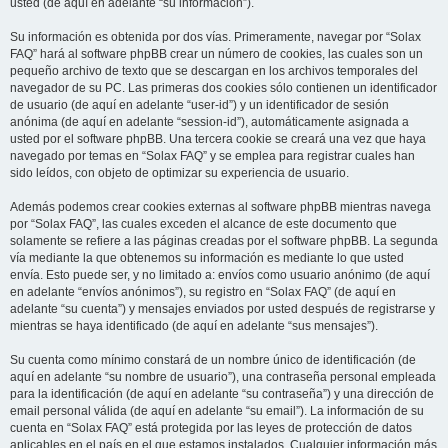
usted (de aquí en adelante “su información”).
Su información es obtenida por dos vías. Primeramente, navegar por “Solax
FAQ” hará al software phpBB crear un número de cookies, las cuales son un
pequeño archivo de texto que se descargan en los archivos temporales del
navegador de su PC. Las primeras dos cookies sólo contienen un identificador
de usuario (de aquí en adelante “user-id”) y un identificador de sesión
anónima (de aquí en adelante “session-id”), automáticamente asignada a
usted por el software phpBB. Una tercera cookie se creará una vez que haya
navegado por temas en “Solax FAQ” y se emplea para registrar cuales han
sido leídos, con objeto de optimizar su experiencia de usuario.
Además podemos crear cookies externas al software phpBB mientras navega
por “Solax FAQ”, las cuales exceden el alcance de este documento que
solamente se refiere a las páginas creadas por el software phpBB. La segunda
vía mediante la que obtenemos su información es mediante lo que usted
envía. Esto puede ser, y no limitado a: envíos como usuario anónimo (de aquí
en adelante “envíos anónimos”), su registro en “Solax FAQ” (de aquí en
adelante “su cuenta”) y mensajes enviados por usted después de registrarse y
mientras se haya identificado (de aquí en adelante “sus mensajes”).
Su cuenta como mínimo constará de un nombre único de identificación (de
aquí en adelante “su nombre de usuario”), una contraseña personal empleada
para la identificación (de aquí en adelante “su contraseña”) y una dirección de
email personal válida (de aquí en adelante “su email”). La información de su
cuenta en “Solax FAQ” está protegida por las leyes de protección de datos
aplicables en el país en el que estamos instalados. Cualquier información más