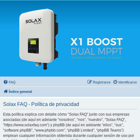
Solax FAQ
Lugar para intercambiar dudas sobre inversores solares Solax y temas relacionados.
FAQ
Registrarse
Identificarse
Índice general
Solax FAQ - Política de privacidad
Esta política explica con detalle cómo “Solax FAQ” junto con sus empresas
asociadas (de aquí en adelante “nosotros”, “nos”, “nuestro”, “Solax FAQ”,
“https://www.solaxfaq.com”) y phpBB (de aquí en adelante “ellos”, “sus”,
“software phpBB”, “www.phpbb.com”, “phpBB Limited”, “phpBB Teams”)
emplean cualquier información obtenida durante cualquier sesión de uso por