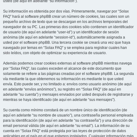
usted (de aquí en adelante “su información”).
Su información es obtenida por dos vías. Primeramente, navegar por “Solax
FAQ” hará al software phpBB crear un número de cookies, las cuales son un
pequeño archivo de texto que se descargan en los archivos temporales del
navegador de su PC. Las primeras dos cookies sólo contienen un identificador
de usuario (de aquí en adelante “user-id”) y un identificador de sesión
anónima (de aquí en adelante “session-id”), automáticamente asignada a
usted por el software phpBB. Una tercera cookie se creará una vez que haya
navegado por temas en “Solax FAQ” y se emplea para registrar cuales han
sido leídos, con objeto de optimizar su experiencia de usuario.
Además podemos crear cookies externas al software phpBB mientras navega
por “Solax FAQ”, las cuales exceden el alcance de este documento que
solamente se refiere a las páginas creadas por el software phpBB. La segunda
vía mediante la que obtenemos su información es mediante lo que usted
envía. Esto puede ser, y no limitado a: envíos como usuario anónimo (de aquí
en adelante “envíos anónimos”), su registro en “Solax FAQ” (de aquí en
adelante “su cuenta”) y mensajes enviados por usted después de registrarse y
mientras se haya identificado (de aquí en adelante “sus mensajes”).
Su cuenta como mínimo constará de un nombre único de identificación (de
aquí en adelante “su nombre de usuario”), una contraseña personal empleada
para la identificación (de aquí en adelante “su contraseña”) y una dirección de
email personal válida (de aquí en adelante “su email”). La información de su
cuenta en “Solax FAQ” está protegida por las leyes de protección de datos
aplicables en el país en el que estamos instalados. Cualquier información más