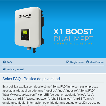
Solax FAQ
Lugar para intercambiar dudas sobre inversores solares Solax y temas relacionados.
FAQ
Registrarse
Identificarse
Índice general
Solax FAQ - Política de privacidad
Esta política explica con detalle cómo “Solax FAQ” junto con sus empresas
asociadas (de aquí en adelante “nosotros”, “nos”, “nuestro”, “Solax FAQ”,
“https://www.solaxfaq.com”) y phpBB (de aquí en adelante “ellos”, “sus”,
“software phpBB”, “www.phpbb.com”, “phpBB Limited”, “phpBB Teams”)
emplean cualquier información obtenida durante cualquier sesión de uso por