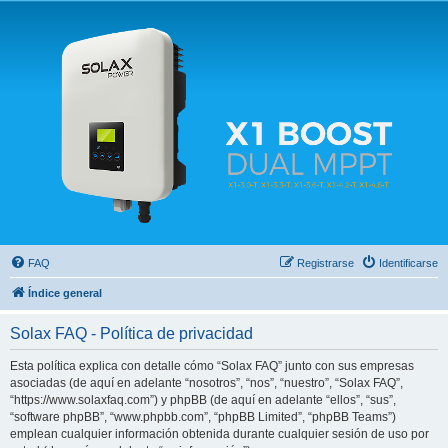
Solax FAQ
Lugar para intercambiar dudas sobre inversores solares Solax y temas relacionados.
FAQ
Registrarse
Identificarse
Índice general
Solax FAQ - Política de privacidad
Esta política explica con detalle cómo “Solax FAQ” junto con sus empresas
asociadas (de aquí en adelante “nosotros”, “nos”, “nuestro”, “Solax FAQ”,
“https://www.solaxfaq.com”) y phpBB (de aquí en adelante “ellos”, “sus”,
“software phpBB”, “www.phpbb.com”, “phpBB Limited”, “phpBB Teams”)
emplean cualquier información obtenida durante cualquier sesión de uso por