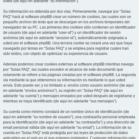
usted (de aquí en adelante “su información”).
Su información es obtenida por dos vías. Primeramente, navegar por “Solax
FAQ” hará al software phpBB crear un número de cookies, las cuales son un
pequeño archivo de texto que se descargan en los archivos temporales del
navegador de su PC. Las primeras dos cookies sólo contienen un identificador
de usuario (de aquí en adelante “user-id”) y un identificador de sesión
anónima (de aquí en adelante “session-id”), automáticamente asignada a
usted por el software phpBB. Una tercera cookie se creará una vez que haya
navegado por temas en “Solax FAQ” y se emplea para registrar cuales han
sido leídos, con objeto de optimizar su experiencia de usuario.
Además podemos crear cookies externas al software phpBB mientras navega
por “Solax FAQ”, las cuales exceden el alcance de este documento que
solamente se refiere a las páginas creadas por el software phpBB. La segunda
vía mediante la que obtenemos su información es mediante lo que usted
envía. Esto puede ser, y no limitado a: envíos como usuario anónimo (de aquí
en adelante “envíos anónimos”), su registro en “Solax FAQ” (de aquí en
adelante “su cuenta”) y mensajes enviados por usted después de registrarse y
mientras se haya identificado (de aquí en adelante “sus mensajes”).
Su cuenta como mínimo constará de un nombre único de identificación (de
aquí en adelante “su nombre de usuario”), una contraseña personal empleada
para la identificación (de aquí en adelante “su contraseña”) y una dirección de
email personal válida (de aquí en adelante “su email”). La información de su
cuenta en “Solax FAQ” está protegida por las leyes de protección de datos
aplicables en el país en el que estamos instalados. Cualquier información más