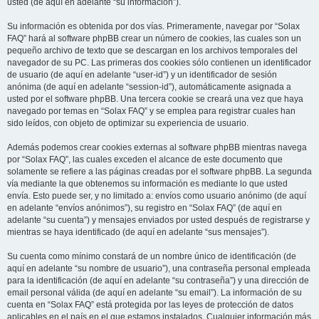
usted (de aquí en adelante “su información”).
Su información es obtenida por dos vías. Primeramente, navegar por “Solax
FAQ” hará al software phpBB crear un número de cookies, las cuales son un
pequeño archivo de texto que se descargan en los archivos temporales del
navegador de su PC. Las primeras dos cookies sólo contienen un identificador
de usuario (de aquí en adelante “user-id”) y un identificador de sesión
anónima (de aquí en adelante “session-id”), automáticamente asignada a
usted por el software phpBB. Una tercera cookie se creará una vez que haya
navegado por temas en “Solax FAQ” y se emplea para registrar cuales han
sido leídos, con objeto de optimizar su experiencia de usuario.
Además podemos crear cookies externas al software phpBB mientras navega
por “Solax FAQ”, las cuales exceden el alcance de este documento que
solamente se refiere a las páginas creadas por el software phpBB. La segunda
vía mediante la que obtenemos su información es mediante lo que usted
envía. Esto puede ser, y no limitado a: envíos como usuario anónimo (de aquí
en adelante “envíos anónimos”), su registro en “Solax FAQ” (de aquí en
adelante “su cuenta”) y mensajes enviados por usted después de registrarse y
mientras se haya identificado (de aquí en adelante “sus mensajes”).
Su cuenta como mínimo constará de un nombre único de identificación (de
aquí en adelante “su nombre de usuario”), una contraseña personal empleada
para la identificación (de aquí en adelante “su contraseña”) y una dirección de
email personal válida (de aquí en adelante “su email”). La información de su
cuenta en “Solax FAQ” está protegida por las leyes de protección de datos
aplicables en el país en el que estamos instalados. Cualquier información más