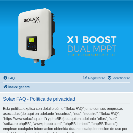
Solax FAQ
Lugar para intercambiar dudas sobre inversores solares Solax y temas relacionados.
FAQ
Registrarse
Identificarse
Índice general
Solax FAQ - Política de privacidad
Esta política explica con detalle cómo “Solax FAQ” junto con sus empresas
asociadas (de aquí en adelante “nosotros”, “nos”, “nuestro”, “Solax FAQ”,
“https://www.solaxfaq.com”) y phpBB (de aquí en adelante “ellos”, “sus”,
“software phpBB”, “www.phpbb.com”, “phpBB Limited”, “phpBB Teams”)
emplean cualquier información obtenida durante cualquier sesión de uso por