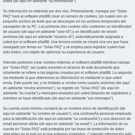
usted (de aquí en adelante “su información”).
Su información es obtenida por dos vías. Primeramente, navegar por “Solax
FAQ” hará al software phpBB crear un número de cookies, las cuales son un
pequeño archivo de texto que se descargan en los archivos temporales del
navegador de su PC. Las primeras dos cookies sólo contienen un identificador
de usuario (de aquí en adelante “user-id”) y un identificador de sesión
anónima (de aquí en adelante “session-id”), automáticamente asignada a
usted por el software phpBB. Una tercera cookie se creará una vez que haya
navegado por temas en “Solax FAQ” y se emplea para registrar cuales han
sido leídos, con objeto de optimizar su experiencia de usuario.
Además podemos crear cookies externas al software phpBB mientras navega
por “Solax FAQ”, las cuales exceden el alcance de este documento que
solamente se refiere a las páginas creadas por el software phpBB. La segunda
vía mediante la que obtenemos su información es mediante lo que usted
envía. Esto puede ser, y no limitado a: envíos como usuario anónimo (de aquí
en adelante “envíos anónimos”), su registro en “Solax FAQ” (de aquí en
adelante “su cuenta”) y mensajes enviados por usted después de registrarse y
mientras se haya identificado (de aquí en adelante “sus mensajes”).
Su cuenta como mínimo constará de un nombre único de identificación (de
aquí en adelante “su nombre de usuario”), una contraseña personal empleada
para la identificación (de aquí en adelante “su contraseña”) y una dirección de
email personal válida (de aquí en adelante “su email”). La información de su
cuenta en “Solax FAQ” está protegida por las leyes de protección de datos
aplicables en el país en el que estamos instalados. Cualquier información más