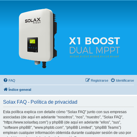
Solax FAQ
Lugar para intercambiar dudas sobre inversores solares Solax y temas relacionados.
FAQ
Registrarse
Identificarse
Índice general
Solax FAQ - Política de privacidad
Esta política explica con detalle cómo “Solax FAQ” junto con sus empresas
asociadas (de aquí en adelante “nosotros”, “nos”, “nuestro”, “Solax FAQ”,
“https://www.solaxfaq.com”) y phpBB (de aquí en adelante “ellos”, “sus”,
“software phpBB”, “www.phpbb.com”, “phpBB Limited”, “phpBB Teams”)
emplean cualquier información obtenida durante cualquier sesión de uso por