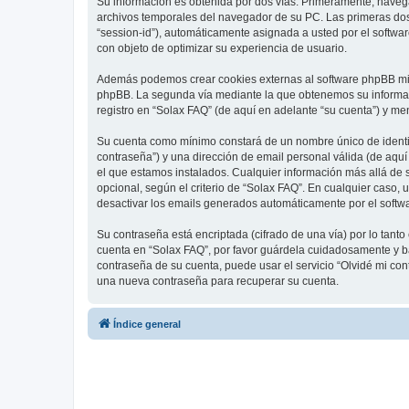
Su información es obtenida por dos vías. Primeramente, naveg
archivos temporales del navegador de su PC. Las primeras dos 
“session-id”), automáticamente asignada a usted por el softwa
con objeto de optimizar su experiencia de usuario.
Además podemos crear cookies externas al software phpBB mien
phpBB. La segunda vía mediante la que obtenemos su informaci
registro en “Solax FAQ” (de aquí en adelante “su cuenta”) y me
Su cuenta como mínimo constará de un nombre único de identifi
contraseña”) y una dirección de email personal válida (de aquí
el que estamos instalados. Cualquier información más allá de s
opcional, según el criterio de “Solax FAQ”. En cualquier caso,
desactivar los emails generados automáticamente por el softw
Su contraseña está encriptada (cifrado de una vía) por lo tan
cuenta en “Solax FAQ”, por favor guárdela cuidadosamente y ba
contraseña de su cuenta, puede usar el servicio “Olvidé mi con
una nueva contraseña para recuperar su cuenta.
Índice general