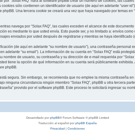
ar por “Solax FAQ” hará al software phpBB crear un número de cookies, las cuales
cookies sólo contienen un identificador de usuario (de aquí en adelante “user-id”)
re phpBB. Una tercera cookie se creará una vez que haya navegado por temas en “S
tras navega por “Solax FAQ”, las cuales exceden el alcance de este documento qu
ón es mediante lo que usted envía. Esto puede ser, y no limitado a: envíos como
nsajes enviados por usted después de registrarse y mientras se haya identificado 
cación (de aquí en adelante “su nombre de usuario”), una contraseña personal em
 en adelante “su email”). La información de su cuenta en “Solax FAQ” está protegida
u nombre de usuario, su contraseña y su dirección de e-mail requerida por “Solax 
 usted tiene la opción de qué información en su cuenta será públicamente exhibida. 
are phpBB.
to está segura. Sin embargo, se recomienda que no emplee la misma contraseña en 
jo ninguna circunstancia ningún miembro “Solax FAQ”, phpBB u otra tercera parte, 
traseña” provisto por el software phpBB. Este proceso le solicitará ingresar su no
Desarrollado por
phpBB
® Forum Software © phpBB Limited
Traducción al español por
phpBB España
Privacidad
|
Condiciones