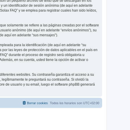
 son un pequeño archivo de texto que se descargan en los
 y un identificador de sesión anónima (de aquí en adelante
olax FAQ” y se emplea para registrar cuales han sido leídos,
e solamente se refiere a las páginas creadas por el software
 usuario anónimo (de aquí en adelante “envíos anónimos”), su
(de aquí en adelante “sus mensajes”).
pleada para la identificación (de aquí en adelante “su
 por las leyes de protección de datos aplicables en el país en
FAQ” durante el proceso de registro será obligatoria u
Además, en su cuenta, usted tiene la opción de activar o
diferentes websites. Su contraseña garantiza el acceso a su
legítimamente le preguntará su contraseña. Si olvidó la
mbre de usuario y su email, luego el software phpBB generará
Borrar cookies
Todos los horarios son
UTC+02:00