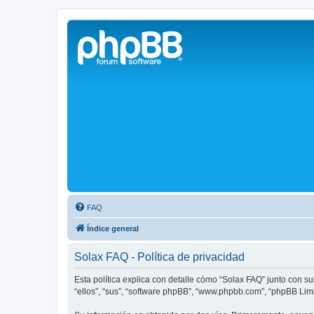
Solax FAQ
Lugar para intercambiar dudas sobre inversores solares Solax y temas
FAQ
Índice general
Solax FAQ - Política de privacidad
Esta política explica con detalle cómo “Solax FAQ” junto con s
“ellos”, “sus”, “software phpBB”, “www.phpbb.com”, “phpBB Lim