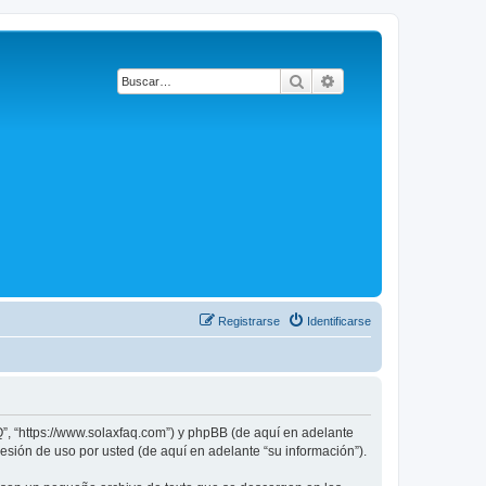
Buscar
Búsqueda avanzada
Registrarse
Identificarse
Q”, “https://www.solaxfaq.com”) y phpBB (de aquí en adelante
sión de uso por usted (de aquí en adelante “su información”).