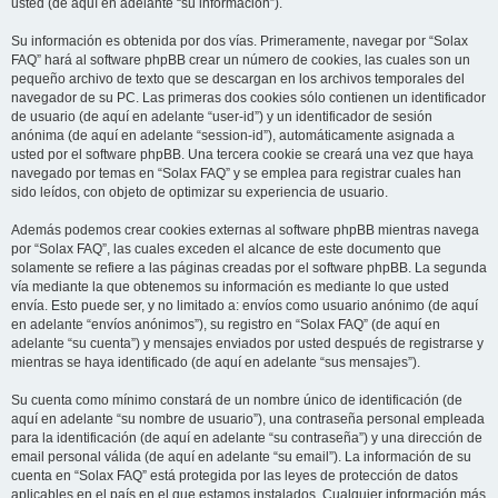
usted (de aquí en adelante “su información”).
Su información es obtenida por dos vías. Primeramente, navegar por “Solax
FAQ” hará al software phpBB crear un número de cookies, las cuales son un
pequeño archivo de texto que se descargan en los archivos temporales del
navegador de su PC. Las primeras dos cookies sólo contienen un identificador
de usuario (de aquí en adelante “user-id”) y un identificador de sesión
anónima (de aquí en adelante “session-id”), automáticamente asignada a
usted por el software phpBB. Una tercera cookie se creará una vez que haya
navegado por temas en “Solax FAQ” y se emplea para registrar cuales han
sido leídos, con objeto de optimizar su experiencia de usuario.
Además podemos crear cookies externas al software phpBB mientras navega
por “Solax FAQ”, las cuales exceden el alcance de este documento que
solamente se refiere a las páginas creadas por el software phpBB. La segunda
vía mediante la que obtenemos su información es mediante lo que usted
envía. Esto puede ser, y no limitado a: envíos como usuario anónimo (de aquí
en adelante “envíos anónimos”), su registro en “Solax FAQ” (de aquí en
adelante “su cuenta”) y mensajes enviados por usted después de registrarse y
mientras se haya identificado (de aquí en adelante “sus mensajes”).
Su cuenta como mínimo constará de un nombre único de identificación (de
aquí en adelante “su nombre de usuario”), una contraseña personal empleada
para la identificación (de aquí en adelante “su contraseña”) y una dirección de
email personal válida (de aquí en adelante “su email”). La información de su
cuenta en “Solax FAQ” está protegida por las leyes de protección de datos
aplicables en el país en el que estamos instalados. Cualquier información más