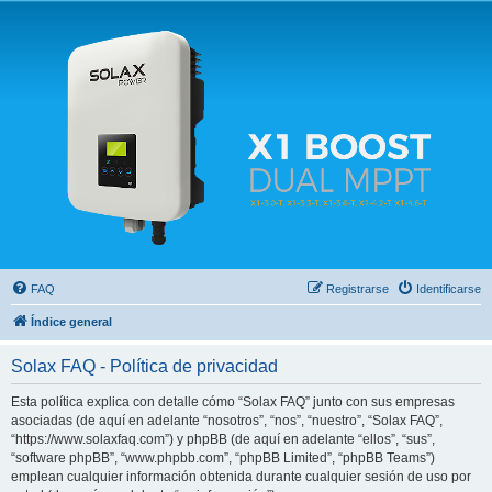
Solax FAQ
Lugar para intercambiar dudas sobre inversores solares Solax y temas relacionados.
FAQ
Registrarse
Identificarse
Índice general
Solax FAQ - Política de privacidad
Esta política explica con detalle cómo “Solax FAQ” junto con sus empresas
asociadas (de aquí en adelante “nosotros”, “nos”, “nuestro”, “Solax FAQ”,
“https://www.solaxfaq.com”) y phpBB (de aquí en adelante “ellos”, “sus”,
“software phpBB”, “www.phpbb.com”, “phpBB Limited”, “phpBB Teams”)
emplean cualquier información obtenida durante cualquier sesión de uso por